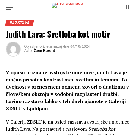
RAZSTAVA
Judith Lava: Svetloba kot motiv
Objavljeno
2 leta nazaj
dne
04/10/2024
Avtor
Žane Kurent
V opusu priznane avstrijske umetnice Judith Lava je
močno prisoten kontrast med svetlim in temnim. Ta
dvojnost v prenesenem pomenu govori o dualizmu v
človeškem obstoju v sodobni razplasteni družbi.
Lavino razstavo lahko v teh dneh ujamete
v Galeriji
ZDSLU v
Ljubljani
.
V Galeriji ZDSLU je na ogled razstava avstrijske umetnice
Judith Lava. Na postavitvi z naslovom
Svetloba kot