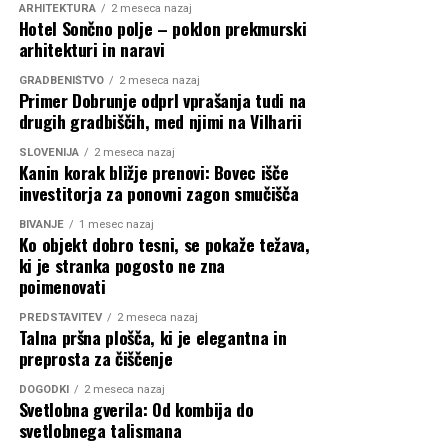
soustvarjajo zbirko osebnih zgodb in spominov.
ARHITEKTURA
2 meseca nazaj
Hotel Sončno polje – poklon prekmurski
arhitekturi in naravi
GRADBENIŠTVO
2 meseca nazaj
Primer Dobrunje odprl vprašanja tudi na
drugih gradbiščih, med njimi na Vilharii
SLOVENIJA
2 meseca nazaj
Kanin korak bližje prenovi: Bovec išče
investitorja za ponovni zagon smučišča
BIVANJE
1 mesec nazaj
Ko objekt dobro tesni, se pokaže težava,
ki je stranka pogosto ne zna
poimenovati
Pogled na razstavo z delom Anite Fuchs (Ghillie Suit) v
PREDSTAVITEV
2 meseca nazaj
Talna pršna plošča, ki je elegantna in
ospredju in instalacijo Uga Rondinoneja v ozadju. Foto:
preprosta za čiščenje
Kunsthaus Graz
Razstava
30% Dandelion
bo v Gradcu na ogled do 8.
DOGODKI
2 meseca nazaj
Svetlobna gverila: Od kombija do
novembra. Sočasno si lahko obiskovalci ogledajo tudi
svetlobnega talismana
razstavo
Hybrid Pleasures. Helen Chadwick Supported by