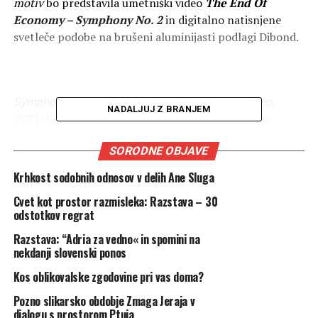
motiv
bo predstavila umetniški video
The End Of
Economy – Symphony No. 2
in digitalno natisnjene
svetleče podobe na brušeni aluminijasti podlagi Dibond.
Symphony No. 2 / the end of economy, barvni video,
NADALJUJ Z BRANJEM
2021. Video. Judith Lava. Zvok: Armin Steiner. Foto:
ZDSLU
SORODNE OBJAVE
V videu
The End Of Economy – Symphony No. 2
se Judith
Lava osredotoča na fenomen svetlobe, ko izpostavlja
Krhkost sodobnih odnosov v delih Ane Sluga
pisane odbleske, ki se prelivajo skozi razne površine, se
Cvet kot prostor razmisleka: Razstava – 30
ujemajo v slike in nato znova pojavijo v videih. Pri tem
odstotkov regrat
govori o fenomenu ustvarjanja, slikanja in risanja s
svetlobo, ki za svojo predstavitev in poudarek nujno
Razstava: “Adria za vedno« in spomini na
nekdanji slovenski ponos
potrebuje temo.
Kos oblikovalske zgodovine pri vas doma?
Likovni pojav chiaroscuro, ki je poznan že od obdobja
Pozno slikarsko obdobje Zmaga Jeraja v
klasične umetnosti, prihaja do izraza ravno v sodobnem
dialogu s prostorom Ptuja