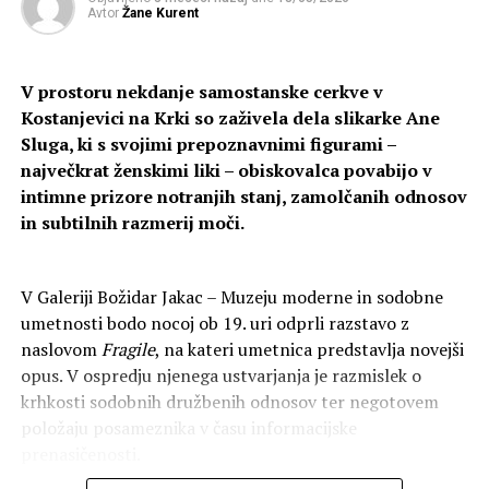
SVETLOBA KOT MOTIV
Avtor
Žane Kurent
NASLEDNJA OBJAVA
Problemska razstava Vizije SO 19
V prostoru nekdanje samostanske cerkve v
NE PREZRITE
Kostanjevici na Krki so zaživela dela slikarke Ane
Karpo Godina: Ko je šla svoboda čez rob
Sluga, ki s svojimi prepoznavnimi figurami –
Prekinitev subvencije v višini dveh
največkrat ženskimi liki – obiskovalca povabijo v
milijonov evrov
intimne prizore notranjih stanj, zamolčanih odnosov
in subtilnih razmerij moči.
Tiskovni predstavnik Evropske komisije Thomas Regnier
je 21. julija sporočil, da je Evropska izvajalska agencija za
V Galeriji Božidar Jakac – Muzeju moderne in sodobne
izobraževanje in kulturo (EACEA) po opravljeni pravni
umetnosti bodo nocoj ob 19. uri odprli razstavo z
presoji in na priporočilo Evropske komisije sprejela
naslovom
Fragile
, na kateri umetnica predstavlja novejši
odločitev o prekinitvi tekoče subvencije Beneškemu
opus. V ospredju njenega ustvarjanja je razmislek o
bienalu v višini dveh milijonov evrov.
krhkosti sodobnih družbenih odnosov ter negotovem
Po njegovih besedah morajo kulturni projekti,
položaju posameznika v času informacijske
financirani iz evropskih javnih sredstev, varovati
prenasičenosti.
demokratične vrednote ter spodbujati odprt dialog,