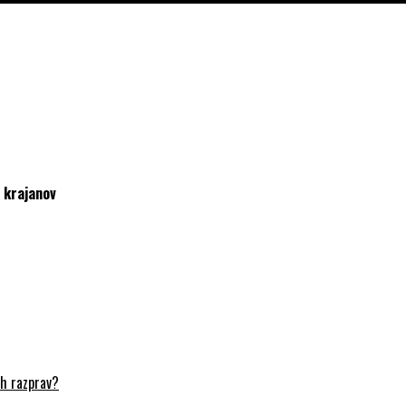
 krajanov
ih razprav?