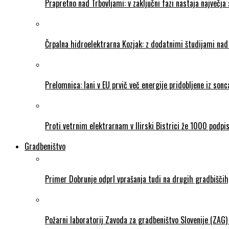
Prapretno nad Trbovljami: v zaključni fazi nastaja največja 
Črpalna hidroelektrarna Kozjak: z dodatnimi študijami na
Prelomnica: lani v EU prvič več energije pridobljene iz so
Proti vetrnim elektrarnam v Ilirski Bistrici že 1000 podpi
Gradbeništvo
Primer Dobrunje odprl vprašanja tudi na drugih gradbiščih,
Požarni laboratorij Zavoda za gradbeništvo Slovenije (ZAG)