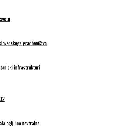
 svetu
 slovenskega gradbeništva
taniški infrastrukturi
CO2
ala ogljično nevtralna