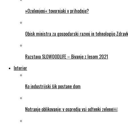
»Ozelenjeni« tovornjaki v prihodnje?
Obisk ministra za gospodarski razvoj in tehnologijo Zdravk
Razstava SLOWOODLIFE – Bivanje z lesom 2021
Interier
Ko industrijski šik postane dom
Notranje oblikovanje: v ospredju vsi odtenki zelene￼