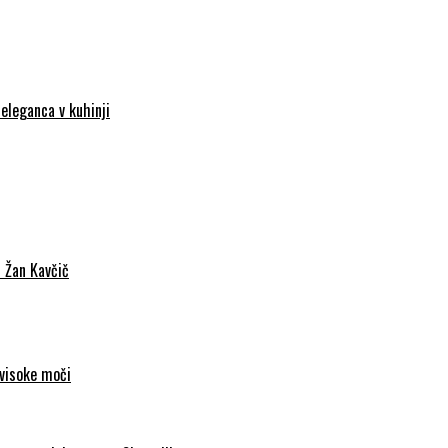
eleganca v kuhinji
c Žan Kavčič
 visoke moči