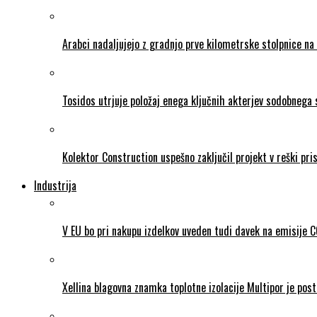
Arabci nadaljujejo z gradnjo prve kilometrske stolpnice na
Tosidos utrjuje položaj enega ključnih akterjev sodobnega
Kolektor Construction uspešno zaključil projekt v reški pris
Industrija
V EU bo pri nakupu izdelkov uveden tudi davek na emisije 
Xellina blagovna znamka toplotne izolacije Multipor je post