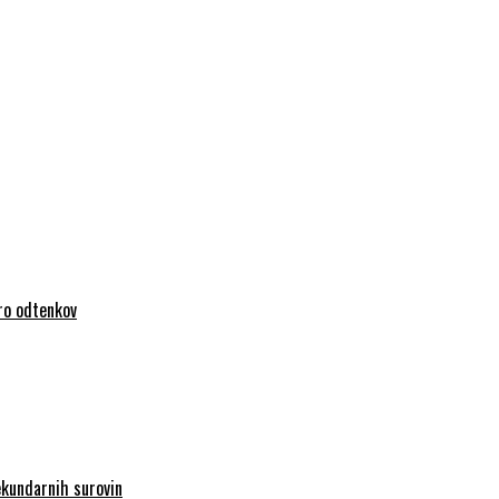
iro odtenkov
sekundarnih surovin