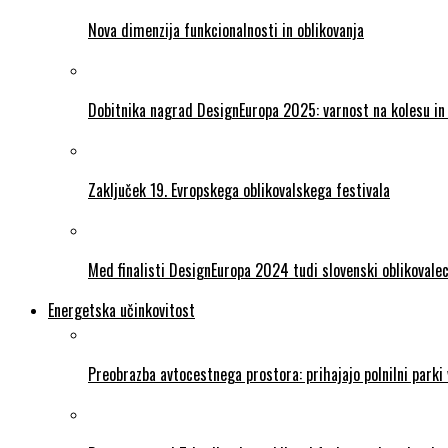
Nova dimenzija funkcionalnosti in oblikovanja
Dobitnika nagrad DesignEuropa 2025: varnost na kolesu in 
Zaključek 19. Evropskega oblikovalskega festivala
Med finalisti DesignEuropa 2024 tudi slovenski oblikovale
Energetska učinkovitost
Preobrazba avtocestnega prostora: prihajajo polnilni parki