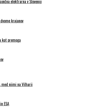
sončna elektrarna v Sloveniji
d dvome krajanov
nca kot premoga
sov
 med njimi na Vilharii
 in ESA