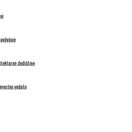
vi
navdušuje
hitekturne dediščine
l mestno veduto