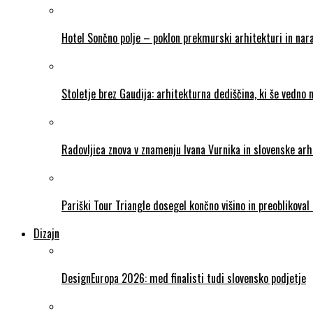
Hotel Sončno polje – poklon prekmurski arhitekturi in nara
Stoletje brez Gaudija: arhitekturna dediščina, ki še vedno 
Radovljica znova v znamenju Ivana Vurnika in slovenske ar
Pariški Tour Triangle dosegel končno višino in preoblikova
Dizajn
DesignEuropa 2026: med finalisti tudi slovensko podjetje