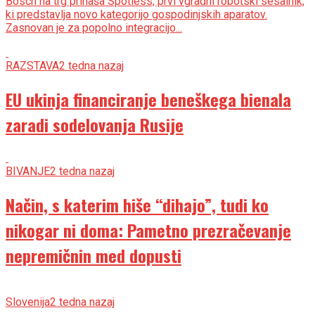
Bosch na trg prinaša Spotless, prvi vgradni robotski sesalnik,
ki predstavlja novo kategorijo gospodinjskih aparatov.
Zasnovan je za popolno integracijo...
RAZSTAVA
2 tedna nazaj
EU ukinja financiranje beneškega bienala
zaradi sodelovanja Rusije
BIVANJE
2 tedna nazaj
Način, s katerim hiše “dihajo”, tudi ko
nikogar ni doma: Pametno prezračevanje
nepremičnin med dopusti
Slovenija
2 tedna nazaj