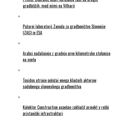
gradbiščih, med njimi na Vilharii
Požarni laboratorij Zavoda za gradbeništvo Slovenije
(ZAG) in ESA
Arabci nadaljujejo z gradnjo prve kilometrske stolpnice
na svetu
Tosidos utrjuje položaj enega ključnih akterjev
sodobnega slovenskega gradbeništva
Kolektor Construction uspešno zaključil projekt v reški
pristaniški infrastrukturi