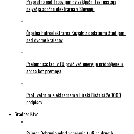
Prapretno nad Trbovljami: v zaključni fazi nastaja
največja sončna elektrarna v Sloveniji
Črpalna hidroelektrarna Kozjak: z dodatnimi študijami
nad dvome krajanov
Prelomnica: lani v EU prvič več energije pridobljene iz
sonca kot premoga
Proti vetrnim elektrarnam v Ilirski Bistrici že 1000
podpisov
Gradbeništvo
Primer Dobrunje odprl vprašanja tudi na drugih