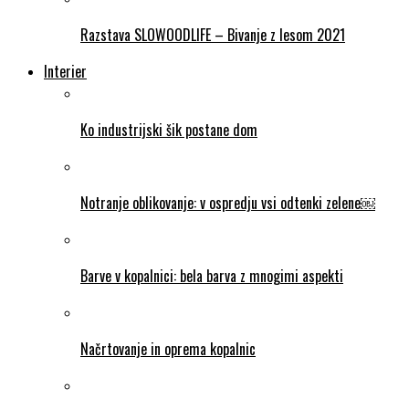
Razstava SLOWOODLIFE – Bivanje z lesom 2021
Interier
Ko industrijski šik postane dom
Notranje oblikovanje: v ospredju vsi odtenki zelene￼
Barve v kopalnici: bela barva z mnogimi aspekti
Načrtovanje in oprema kopalnic