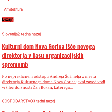
Arhitektura
Dizajn
Slovenija
2 tedna nazaj
Kulturni dom Nova Gorica išče novega
direktorja v času organizacijskih
sprememb
Po nepreklicnem odstopu Andreja Šušmelja z mesta
direktorja Kulturnega doma Nova Gorica javni zavod vodi
vršilec dolžnosti Žan Bokan, katerega...
GOSPODARSTVO
3 tedni nazaj