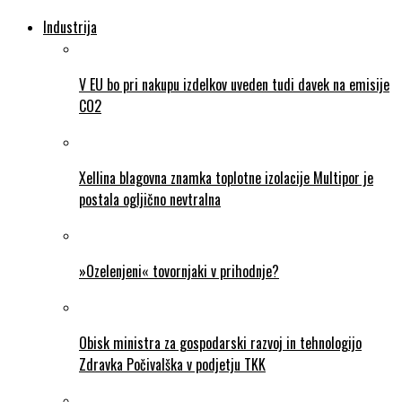
Industrija
V EU bo pri nakupu izdelkov uveden tudi davek na emisije
CO2
Xellina blagovna znamka toplotne izolacije Multipor je
postala ogljično nevtralna
»Ozelenjeni« tovornjaki v prihodnje?
Obisk ministra za gospodarski razvoj in tehnologijo
Zdravka Počivalška v podjetju TKK