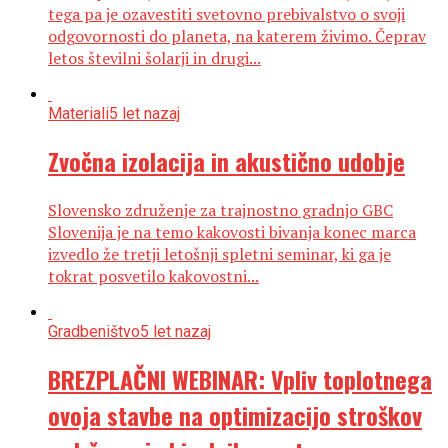
tega pa je ozavestiti svetovno prebivalstvo o svoji
odgovornosti do planeta, na katerem živimo. Čeprav
letos številni šolarji in drugi...
Materiali
5 let nazaj
Zvočna izolacija in akustično udobje
Slovensko združenje za trajnostno gradnjo GBC
Slovenija je na temo kakovosti bivanja konec marca
izvedlo že tretji letošnji spletni seminar, ki ga je
tokrat posvetilo kakovostni...
Gradbeništvo
5 let nazaj
BREZPLAČNI WEBINAR: Vpliv toplotnega
ovoja stavbe na optimizacijo stroškov