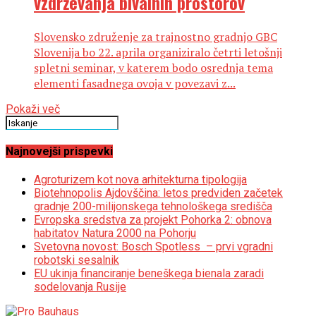
vzdrževanja bivalnih prostorov
Slovensko združenje za trajnostno gradnjo GBC
Slovenija bo 22. aprila organiziralo četrti letošnji
spletni seminar, v katerem bodo osrednja tema
elementi fasadnega ovoja v povezavi z...
Pokaži več
Najnovejši prispevki
Agroturizem kot nova arhitekturna tipologija
Biotehnopolis Ajdovščina: letos predviden začetek
gradnje 200-milijonskega tehnološkega središča
Evropska sredstva za projekt Pohorka 2: obnova
habitatov Natura 2000 na Pohorju
Svetovna novost: Bosch Spotless – prvi vgradni
robotski sesalnik
EU ukinja financiranje beneškega bienala zaradi
sodelovanja Rusije