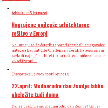
Arhitektura
5 let nazaj
Nagrajene najlepše arhitekturne
rešitve v Evropi
Na Dunaju so že četrtič zapored razglasili zmagovalce
natečaja Baumit Life Challenge v šestih kategorijah in
razkrili najlepšo arhitekturno rešitev z njihovo fasado
v vsej Evropi:...
Energetska učinkovitost
5 let nazaj
22.april: Mednarodni dan Zemlje lahko
obeležite tudi doma
Danes praznujemo mednarodni dan Zemlje! Cilj le-