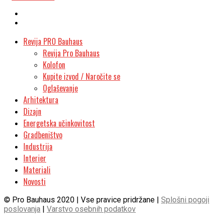
Revija PRO Bauhaus
Revija Pro Bauhaus
Kolofon
Kupite izvod / Naročite se
Oglaševanje
Arhitektura
Dizajn
Energetska učinkovitost
Gradbeništvo
Industrija
Interier
Materiali
Novosti
© Pro Bauhaus 2020 | Vse pravice pridržane |
Splošni pogoji
poslovanja
|
Varstvo osebnih podatkov