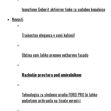
Inovativne Geberit aktivirne tipke za sodobne kopalnice
Novosti
Trajnostna eleganca v svoji kuhinji!
Občina vam lahko prepove večbarvno fasado
Razkošje prostora pod umivalnikom
Tehnologija za sledenje orodju FORD PRO bi lahko
podjetjem prihranila na tisoče evrov￼