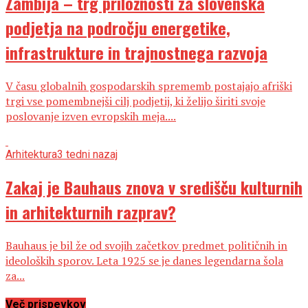
Zambija – trg priložnosti za slovenska
podjetja na področju energetike,
infrastrukture in trajnostnega razvoja
V času globalnih gospodarskih sprememb postajajo afriški
trgi vse pomembnejši cilj podjetij, ki želijo širiti svoje
poslovanje izven evropskih meja....
Arhitektura
3 tedni nazaj
Zakaj je Bauhaus znova v središču kulturnih
in arhitekturnih razprav?
Bauhaus je bil že od svojih začetkov predmet političnih in
ideoloških sporov. Leta 1925 se je danes legendarna šola
za...
Več prispevkov