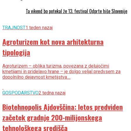
Ta vikend bo potekal že 13. festival Odprte hiše Slovenije
TRAJNOST
1 teden nazaj
Agroturizem kot nova arhitekturna
tipologija
Agroturizem – oblika turizma, povezana z delujočimi
kmetijami in pridelavo hrane – je dolgo veljal predvsem za
dopolnilno dejavnost kmetijstva....
GOSPODARSTVO
2 tedna nazaj
Biotehnopolis Ajdovščina: letos predviden
začetek gradnje 200-milijonskega
tehnološkega središča