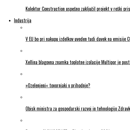
Kolektor Construction uspešno zaključil projekt v reški pris
Industrija
V EU bo pri nakupu izdelkov uveden tudi davek na emisije 
Xellina blagovna znamka toplotne izolacije Multipor je post
»Ozelenjeni« tovornjaki v prihodnje?
Obisk ministra za gospodarski razvoj in tehnologijo Zdravk