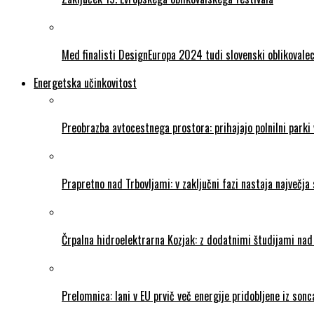
Med finalisti DesignEuropa 2024 tudi slovenski oblikovale
Energetska učinkovitost
Preobrazba avtocestnega prostora: prihajajo polnilni parki
Prapretno nad Trbovljami: v zaključni fazi nastaja največja 
Črpalna hidroelektrarna Kozjak: z dodatnimi študijami na
Prelomnica: lani v EU prvič več energije pridobljene iz so