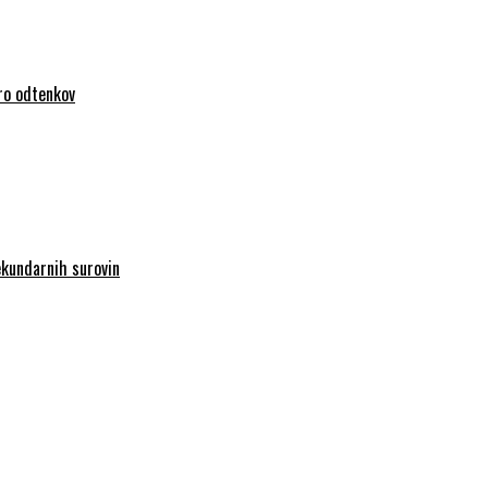
iro odtenkov
sekundarnih surovin