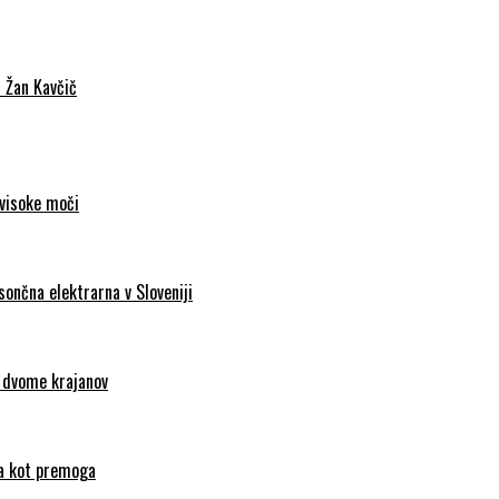
c Žan Kavčič
 visoke moči
sončna elektrarna v Sloveniji
d dvome krajanov
nca kot premoga