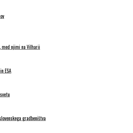
sov
 med njimi na Vilharii
 in ESA
 svetu
 slovenskega gradbeništva