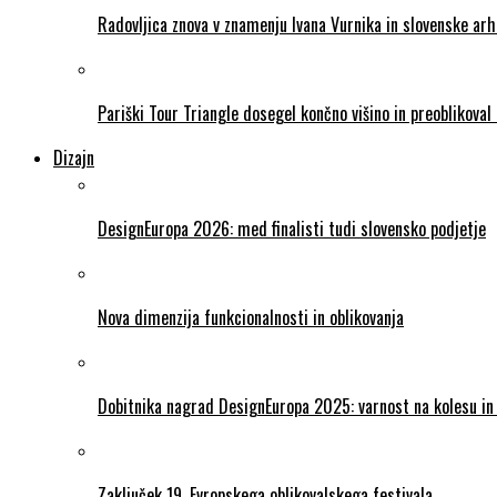
Radovljica znova v znamenju Ivana Vurnika in slovenske ar
Pariški Tour Triangle dosegel končno višino in preoblikova
Dizajn
DesignEuropa 2026: med finalisti tudi slovensko podjetje
Nova dimenzija funkcionalnosti in oblikovanja
Dobitnika nagrad DesignEuropa 2025: varnost na kolesu in 
Zaključek 19. Evropskega oblikovalskega festivala