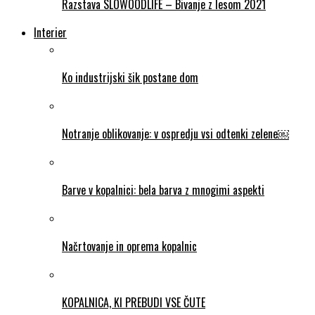
Razstava SLOWOODLIFE – Bivanje z lesom 2021
Interier
Ko industrijski šik postane dom
Notranje oblikovanje: v ospredju vsi odtenki zelene￼
Barve v kopalnici: bela barva z mnogimi aspekti
Načrtovanje in oprema kopalnic
KOPALNICA, KI PREBUDI VSE ČUTE