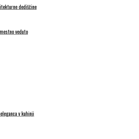
hitekturne dediščine
l mestno veduto
eleganca v kuhinji