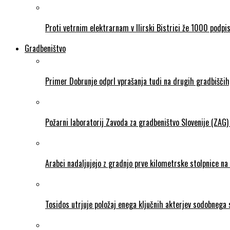
Proti vetrnim elektrarnam v Ilirski Bistrici že 1000 podpi
Gradbeništvo
Primer Dobrunje odprl vprašanja tudi na drugih gradbiščih,
Požarni laboratorij Zavoda za gradbeništvo Slovenije (ZAG)
Arabci nadaljujejo z gradnjo prve kilometrske stolpnice na
Tosidos utrjuje položaj enega ključnih akterjev sodobnega