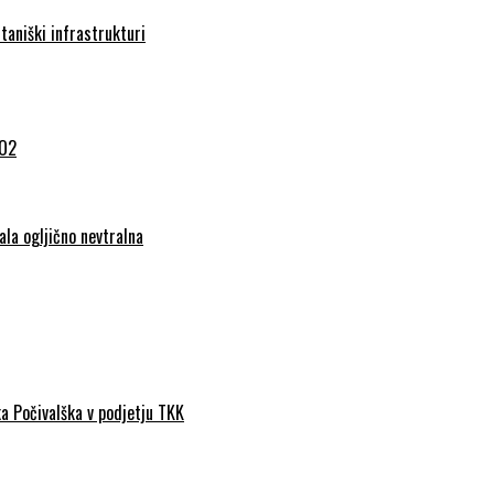
taniški infrastrukturi
CO2
ala ogljično nevtralna
a Počivalška v podjetju TKK