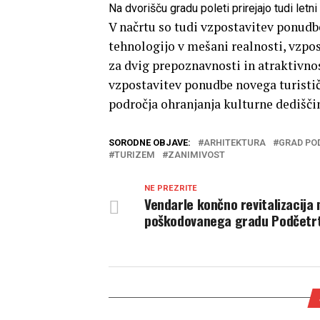
Na dvorišču gradu poleti prirejajo tudi let
V načrtu so tudi vzpostavitev ponudb
tehnologijo v mešani realnosti, vzpo
za dvig prepoznavnosti in atraktivnos
vzpostavitev ponudbe novega turistič
področja ohranjanja kulturne dediščin
SORODNE OBJAVE:
ARHITEKTURA
GRAD PO
TURIZEM
ZANIMIVOST
NE PREZRITE
Vendarle končno revitalizacija
poškodovanega gradu Podčetr