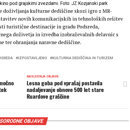
ni kino pod grajskimi zvezdami. Foto: JZ Kozjanski park
e doživljanja kulturne dediščine skozi igro z MR-
stavitev novih komunikacijskih in tehnoloških rešitev
ti turistične destinacije in gradu Podsreda,
nega doživetja in izvedba izobraževalnih delavnic s
e ter ohranjanja naravne dediščine.
DSREDA
IZPOSTAVLJENO
KULTURNA DEDIŠČINA IN TURIZEM
NASLEDNJA OBJAVA
 močno
Lesna goba pod vprašaj postavila
tek
nadaljevanje obnove 500 let stare
Ruardove graščine
SORODNE OBJAVE