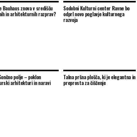
je Bauhaus znova v središču
Sodobni Kulturni center Ravne bo
nih in arhitekturnih razprav?
odprl novo poglavje kulturnega
razvoja
Sončno polje – poklon
Talna pršna plošča, ki je elegantna in
rski arhitekturi in naravi
preprosta za čiščenje