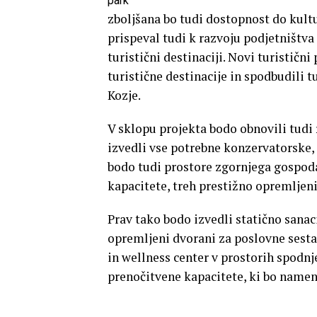
park
zboljšana bo tudi dostopnost do kultu
prispeval tudi k razvoju podjetništva
turistični destinaciji. Novi turističn
turistične destinacije in spodbudili t
Kozje.
V sklopu projekta bodo obnovili tudi
izvedli vse potrebne konzervatorske, 
bodo tudi prostore zgornjega gospod
kapacitete, treh prestižno opremljen
Prav tako bodo izvedli statično sanac
opremljeni dvorani za poslovne sesta
in wellness center v prostorih spodnj
prenočitvene kapacitete, ki bo name