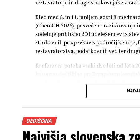
restavratorje in druge strokovnjake z razl
Bled med 8. in 11. junijem gosti 8. medna
(ChemCH 2026), posvečeno raziskovanju i
sodeluje približno 200 udeležencev iz števi
strokovnih prispevkov s področij kemije, f
restavratorstva, podatkovnih ved ter drugi
Konferenca poteka vsaki dve leti od leta 
kulturno dediščino pri Evropskem kemijs
predstavitev novih raziskovalnih pristop
ohranjanje kulturne dediščine.
NADA
DEDIŠČINA
Najvišja slovenska z