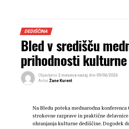
DEDIŠČINA
Bled v središču med
prihodnosti kulturne
Objavljeno
2 meseca nazaj
dne
09/06/2026
Avtor
Žane Kurent
Na Bledu poteka mednarodna konferenca Ch
strokovne razprave in praktične delavnice
ohranjanja kulturne dediščine. Dogodek do 