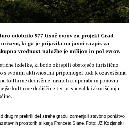
turo odobrilo 977 tisoč evrov za projekt Grad
urizem, ki ga je prijavila na javni razpis za
Skupna vrednost naložbe je milijon in pol evrov.
stične izdelke, ki bodo okrepili obstoječo turistično
bo s svojimi aktivnostmi pripomogel tudi k ozaveščanju
nu kulturne dediščine, raznoliki uporabi in ponovni
še kulturne dediščine ter prispeval k izkoriščanju
bčine.
d drugim prekrili del strehe gradu, zamenjali stavbno pohištvo
razstavnih prostorih slikarja Franceta Slane. Foto: JZ Kozjanski