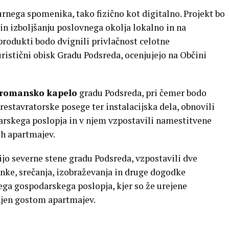
rnega spomenika, tako fizično kot digitalno. Projekt bo
 in izboljšanju poslovnega okolja lokalno in na
i produkti bodo dvignili privlačnost celotne
uristični obisk Gradu Podsreda, ocenjujejo na Občini
romansko kapelo
gradu Podsreda, pri čemer bodo
restavratorske posege ter instalacijska dela, obnovili
arskega poslopja in v njem vzpostavili namestitvene
ih apartmajev.
ijo severne stene gradu Podsreda, vzpostavili dve
nke, srečanja, izobraževanja in druge dogodke
ega gospodarskega poslopja, kjer so že urejene
njen gostom apartmajev.