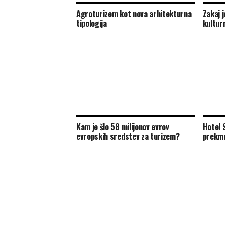
Agroturizem kot nova arhitekturna
Zakaj 
tipologija
kultur
Kam je šlo 58 milijonov evrov
Hotel 
evropskih sredstev za turizem?
prekmu