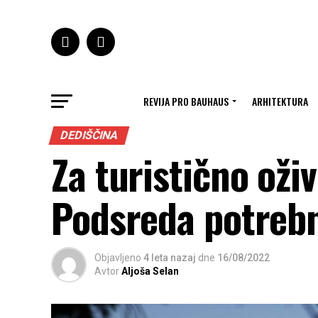
REVIJA PRO BAUHAUS
ARHITEKTURA
DEDIŠČINA
Za turistično oži
Podsreda potrebni
Objavljeno
4 leta nazaj
dne
16/08/2022
Avtor
Aljoša Selan