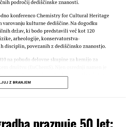
ičnih področij dediščinske znanosti.
rodno konferenco Chemistry for Cultural Heritage
n varovanju kulturne dediščine. Na dogodku
lnih držav, ki bodo predstavili več kot 120
izike, arheologije, konservatorstva-
h disciplin, povezanih z dediščinsko znanostjo.
2010 na pobudo delovne skupine za kemijo za
kem društvu (EuChemS). Njen osrednji namen je
ov in metod za preučevanje, dokumentiranje ter
LJUJ Z BRANJEM
gradba praznuje 50 let: