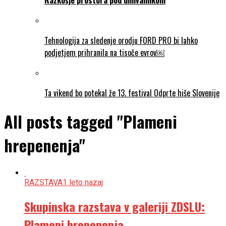
Tehnologija za sledenje orodju FORD PRO bi lahko
podjetjem prihranila na tisoče evrov￼
Ta vikend bo potekal že 13. festival Odprte hiše Slovenije
All posts tagged "Plameni
hrepenenja"
RAZSTAVA
1 leto nazaj
Skupinska razstava v galeriji ZDSLU:
Plameni hrepenenja