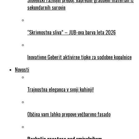
sekundarnih surovin
“Skrivnostna sliva” – JUB-ova barva leta 2026
Inovativne Geberit aktivirne tipke za sodobne kopalnice
Novosti
Trajnostna eleganca v svoji kuhinji!
Občina vam lahko prepove večbarvno fasado
Razkošje prostora pod umivalnikom