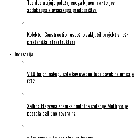
Tosidos utrjuje položaj enega ključnih akterjev
sodobnega slovenskega gradbeništva
Kolektor Construction uspešno zaključil projekt v reški
pristaniški infrastrukturi
Industrija
V EU bo pri nakupu izdelkov uveden tudi davek na emisije
CO2
Xellina blagovna znamka toplotne izolacije Multipor je
postala ogljično nevtralna
»Ozelenjeni« tovornjaki v prihodnje?