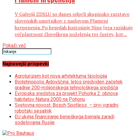
V Galeriji ZDSLU so danes odprli skupinsko razstavo
slovenskih umetnikov z naslovom Plameni
hrepenenja. Po besedah kustosinje Nine Jeza raziskuje
večplastnost človeškega poželenja ter čustev, kot...
Pokaži več
Najnovejši prispevki
Agroturizem kot nova arhitekturna tipologija
Biotehnopolis Ajdovščina: letos predviden začetek
gradnje 200-milijonskega tehnološkega središča
Evropska sredstva za projekt Pohorka 2: obnova
habitatov Natura 2000 na Pohorju
Svetovna novost: Bosch Spotless – prvi vgradni
robotski sesalnik
EU ukinja financiranje beneškega bienala zaradi
sodelovanja Rusije