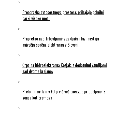
Preobrazba avtocestnega prostora: prihajajo polnilni
parki visoke moči
Prapretno nad Trbovljami: v zaključni fazi nastaja
največja sončna elektrarna v Sloveniji
Črpalna hidroelektrarna Kozjak: z dodatnimi študijami
nad dvome krajanov
Prelomnica: lani v EU prvič več energije pridobljene iz
sonca kot premoga