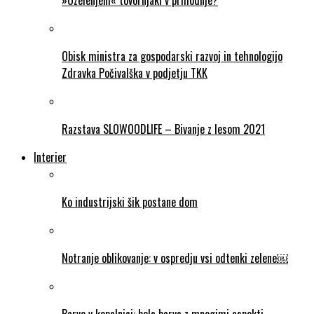
Obisk ministra za gospodarski razvoj in tehnologijo
Zdravka Počivalška v podjetju TKK
Razstava SLOWOODLIFE – Bivanje z lesom 2021
Interier
Ko industrijski šik postane dom
Notranje oblikovanje: v ospredju vsi odtenki zelene￼
Barve v kopalnici: bela barva z mnogimi aspekti