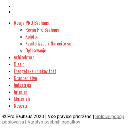
Revija PRO Bauhaus
Revija Pro Bauhaus
Kolofon
Kupite izvod / Naročite se
Oglaševanje
Arhitektura
Dizajn
Energetska učinkovitost
Gradbeništvo
Industrija
Interier
Materiali
Novosti
© Pro Bauhaus 2020 | Vse pravice pridržane |
Splošni pogoji
poslovanja
|
Varstvo osebnih podatkov