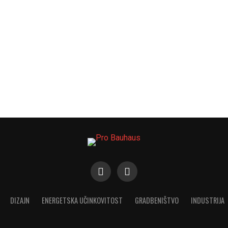
DIZAJN
ENERGETSKA UČINKOVITOST
GRADBENIŠTVO
INDUSTRIJA