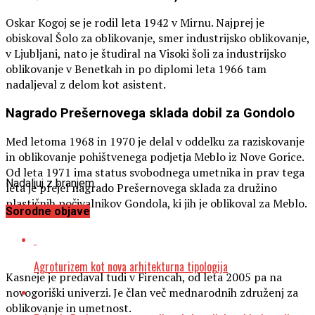
Oskar Kogoj se je rodil leta 1942 v Mirnu. Najprej je
obiskoval Šolo za oblikovanje, smer industrijsko oblikovanje,
v Ljubljani, nato je študiral na Visoki šoli za industrijsko
oblikovanje v Benetkah in po diplomi leta 1966 tam
nadaljeval z delom kot asistent.
Nagrado Prešernovega sklada dobil za Gondolo
Med letoma 1968 in 1970 je delal v oddelku za raziskovanje
in oblikovanje pohištvenega podjetja Meblo iz Nove Gorice.
Od leta 1971 ima status svobodnega umetnika in prav tega
Nadaljuj z branjem
leta je prejel nagrado Prešernovega sklada za družino
plastičnih počivalnikov Gondola, ki jih je oblikoval za Meblo.
Sorodne objave
Agroturizem kot nova arhitekturna tipologija
Kasneje je predaval tudi v Firencah, od leta 2005 pa na
novogoriški univerzi. Je član več mednarodnih združenj za
oblikovanje in umetnost.