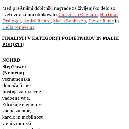
Med prejšnjimi dobitniki nagrade za življenjsko delo so
svetovno znani oblikovalci
Giorgetto Giugiaro
,
Hartmut
Esslinger
,
André Ricard
,
Maria Benktzon
,
Dieter Rams
in
Hella Jongerius
.
FINALISTI V KATEGORIJI
PODJETNIKOV IN MALIH
PODJETIJ
NOHRD
StepTower
(Nemčija)
:
večnamenska
domača fitnes
postaja za različne
vadbene vaje.
Združuje elemente
vadbe za moč,
kardio in mobilnost
v eni vrhunski