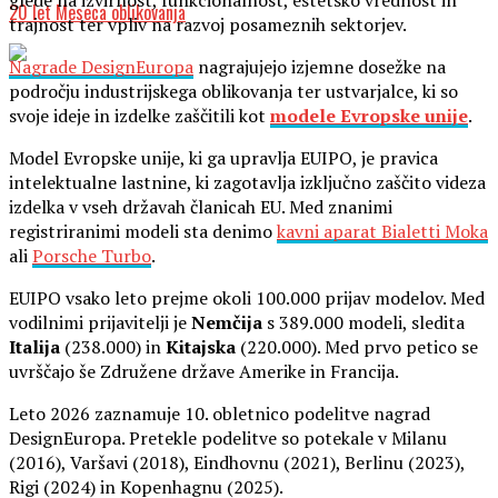
glede na izvirnost, funkcionalnost, estetsko vrednost in
20 let Meseca oblikovanja
trajnost ter vpliv na razvoj posameznih sektorjev.
Nagrade DesignEuropa
nagrajujejo izjemne dosežke na
področju industrijskega oblikovanja ter ustvarjalce, ki so
svoje ideje in izdelke zaščitili kot
modele Evropske unije
.
Model Evropske unije, ki ga upravlja EUIPO, je pravica
intelektualne lastnine, ki zagotavlja izključno zaščito videza
izdelka v vseh državah članicah EU. Med znanimi
registriranimi modeli sta denimo
kavni aparat Bialetti Moka
ali
Porsche Turbo
.
EUIPO vsako leto prejme okoli 100.000 prijav modelov. Med
vodilnimi prijavitelji je
Nemčija
s 389.000 modeli, sledita
Italija
(238.000) in
Kitajska
(220.000). Med prvo petico se
uvrščajo še Združene države Amerike in Francija.
Leto 2026 zaznamuje 10. obletnico podelitve nagrad
DesignEuropa. Pretekle podelitve so potekale v Milanu
(2016), Varšavi (2018), Eindhovnu (2021), Berlinu (2023),
Rigi (2024) in Kopenhagnu (2025).