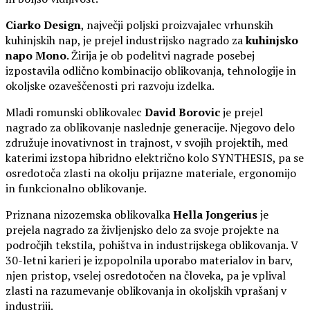
Ciarko Design
, največji poljski proizvajalec vrhunskih
kuhinjskih nap, je prejel industrijsko nagrado za
kuhinjsko
napo Mono
. Žirija je ob podelitvi nagrade posebej
izpostavila odlično kombinacijo oblikovanja, tehnologije in
okoljske ozaveščenosti pri razvoju izdelka.
Mladi romunski oblikovalec
David Borovic
je prejel
nagrado za oblikovanje naslednje generacije. Njegovo delo
združuje inovativnost in trajnost, v svojih projektih, med
katerimi izstopa hibridno električno kolo SYNTHESIS, pa se
osredotoča zlasti na okolju prijazne materiale, ergonomijo
in funkcionalno oblikovanje.
Priznana nizozemska oblikovalka
Hella Jongerius
je
prejela nagrado za življenjsko delo za svoje projekte na
področjih tekstila, pohištva in industrijskega oblikovanja. V
30-letni karieri je izpopolnila uporabo materialov in barv,
njen pristop, vselej osredotočen na človeka, pa je vplival
zlasti na razumevanje oblikovanja in okoljskih vprašanj v
industriji.