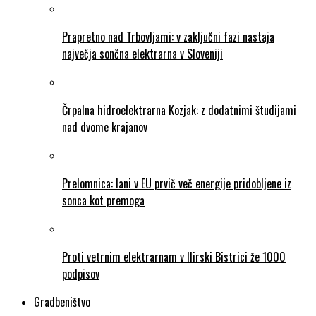
Prapretno nad Trbovljami: v zaključni fazi nastaja
največja sončna elektrarna v Sloveniji
Črpalna hidroelektrarna Kozjak: z dodatnimi študijami
nad dvome krajanov
Prelomnica: lani v EU prvič več energije pridobljene iz
sonca kot premoga
Proti vetrnim elektrarnam v Ilirski Bistrici že 1000
podpisov
Gradbeništvo