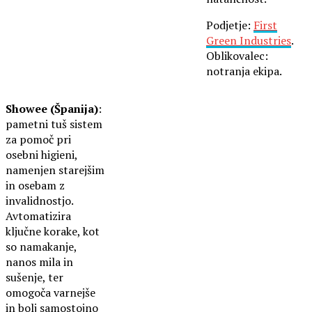
Podjetje:
First
Green Industries
.
Oblikovalec:
notranja ekipa.
Showee (Španija)
:
pametni tuš sistem
za pomoč pri
osebni higieni,
namenjen starejšim
in osebam z
invalidnostjo.
Avtomatizira
ključne korake, kot
so namakanje,
nanos mila in
sušenje, ter
omogoča varnejše
in bolj samostojno