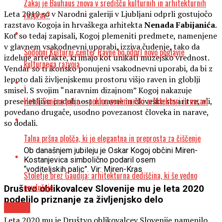
Zakaj je Bauhaus znova v središču kulturnih in arhitekturnih
Leta 2010 so v Narodni galeriji v Ljubljani odprli gostujočo
razprav?
razstavo Kogoja in hrvaškega arhitekta
Nenada Fabijanića
.
Kot so tedaj zapisali, Kogoj plemeniti predmete, namenjene
v glavnem vsakodnevni uporabi, izziva čudenje, tako da
Sodobni Kulturni center Ravne bo odprl novo poglavje
izdeluje artefakte, ki imajo kot unikati muzejsko vrednost.
kulturnega razvoja
Vendar so ti ikonsko ponujeni vsakodnevni uporabi, da bi z
lepoto dali življenjskemu prostoru višjo raven in globlji
smisel. S svojim “naravnim dizajnom” Kogoj nakazuje
Hotel Sončno polje – poklon prekmurski arhitekturi in naravi
presenetljivo podobnost naravne in človeške stvaritve, ali,
povedano drugače, usodno povezanost človeka in narave,
so dodali.
Talna pršna plošča, ki je elegantna in preprosta za čiščenje
Ob današnjem jubileju je Oskar Kogoj občini Miren-
Kostanjevica simbolično podaril osem
“voditeljskih palic”. Vir: Miren-Kras
Stoletje brez Gaudija: arhitekturna dediščina, ki še vedno
navdušuje
Društvo oblikovalcev Slovenije mu je leta 2020
podelilo priznanje za življenjsko delo
Dizajn
Leta 2020 mu je Društvo oblikovalcev Slovenije namenilo