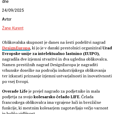
dne
24/09/2025
Avtor
Žane Kurent
Oblikovalska skupnost je danes na šesti podelitvi nagrad
DesignEuropa
, ki jo je v danski prestolnici organiziral
Urad
Evropske unije za intelektualno lastnino
(EUIPO)
,
nagradila dve izjemni stvaritvi in dva ugledna oblikovalca.
Namen prestižnih nagrad DesignEuropa je nagraditi
vrhunske dosežke na področju industrijskega oblikovanja
ter izkazati priznanje izjemni ustvarjalnosti in inovativnosti
po vsej Evropi.
Overade Life
je prejel nagrado za podjetnike in mala
podjetja za svojo
kolesarsko čelado LIFE
. Čelada
francoskega oblikovalca ima vgrajene luči in brezžične
funkcije, ki mestnim kolesarjem zagotavljajo večjo varnost
in boljšo vidljivost.