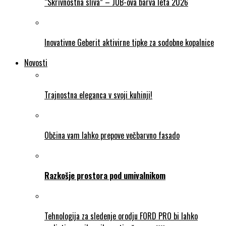
“Skrivnostna sliva” – JUB-ova barva leta 2026
Inovativne Geberit aktivirne tipke za sodobne kopalnice
Novosti
Trajnostna eleganca v svoji kuhinji!
Občina vam lahko prepove večbarvno fasado
Razkošje prostora pod umivalnikom
Tehnologija za sledenje orodju FORD PRO bi lahko