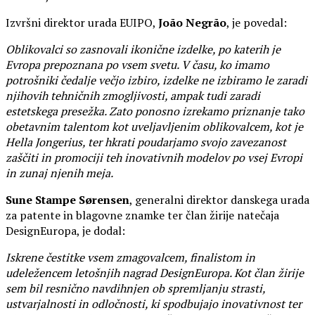
Izvršni direktor urada EUIPO,
João Negrão
, je povedal:
Oblikovalci so zasnovali ikonične izdelke, po katerih je
Evropa prepoznana po vsem svetu. V času, ko imamo
potrošniki čedalje večjo izbiro, izdelke ne izbiramo le zaradi
njihovih tehničnih zmogljivosti, ampak tudi zaradi
estetskega presežka. Zato ponosno izrekamo priznanje tako
obetavnim talentom kot uveljavljenim oblikovalcem, kot je
Hella Jongerius, ter hkrati poudarjamo svojo zavezanost
zaščiti in promociji teh inovativnih modelov po vsej Evropi
in zunaj njenih meja.
Sune Stampe Sørensen
, generalni direktor danskega urada
za patente in blagovne znamke ter član žirije natečaja
DesignEuropa, je dodal:
Iskrene čestitke vsem zmagovalcem, finalistom in
udeležencem letošnjih nagrad DesignEuropa. Kot član žirije
sem bil resnično navdihnjen ob spremljanju strasti,
ustvarjalnosti in odločnosti, ki spodbujajo inovativnost ter