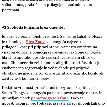
sofisticirana, praktična in prilagojena vsakodnevnim
potrebam.
#3 Svoboda kuhanja brez omejitev
Ena izmed pomembnih prednosti Samsung kuhalne plošče
je tehnologija
Flex Zone
, ki omogoča največjo
prilagodljivost pri pripravi hrane. Namesto omejitve na
vnaprej določena območja segrevanja Flex Zone omogoča
hkratno uporabo posode različnih velikosti in oblik, od
manjših loncev do večjih ponev ali grill posod. Rezultat je
enakomerno segrevanje in več svobode pri pripravi
obrokov, ne glede na to, ali gre za hitro družinsko kosilo ali
zahtevnejši kulinarični izziv.
Dodatno vrednost prinaša tudi integracija z aplikacijo
SmartThings, ki omogoča pametno povezovanje naprav in
upravljanje prek
pametnega telefona
. Tako se
uporabnikom ni več treba spraševati, ali so izklopili kuhalno