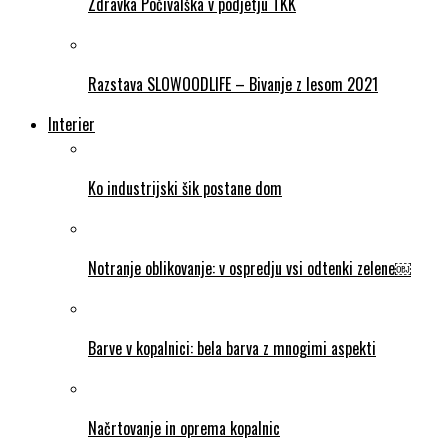
Zdravka Počivalška v podjetju TKK
Razstava SLOWOODLIFE – Bivanje z lesom 2021
Interier
Ko industrijski šik postane dom
Notranje oblikovanje: v ospredju vsi odtenki zelene￼
Barve v kopalnici: bela barva z mnogimi aspekti
Načrtovanje in oprema kopalnic