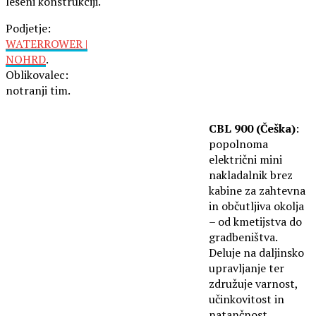
leseni konstrukciji.
Podjetje:
WATERROWER |
NOHRD
.
Oblikovalec:
notranji tim.
CBL 900 (Češka)
:
popolnoma
električni mini
nakladalnik brez
kabine za zahtevna
in občutljiva okolja
– od kmetijstva do
gradbeništva.
Deluje na daljinsko
upravljanje ter
združuje varnost,
učinkovitost in
natančnost.