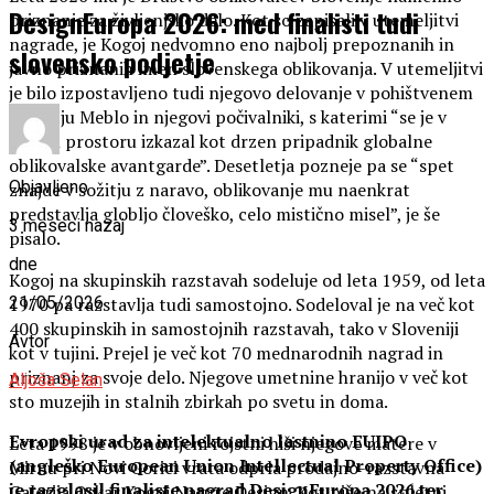
DesignEuropa 2026: med finalisti tudi
priznanje za življenjsko delo. Kot so zapisali v utemeljitvi
nagrade, je Kogoj nedvomno eno najbolj prepoznanih in
slovensko podjetje
javno priznanih imen slovenskega oblikovanja. V utemeljitvi
je bilo izpostavljeno tudi njegovo delovanje v pohištvenem
podjetju Meblo in njegovi počivalniki, s katerimi “se je v
našem prostoru izkazal kot drzen pripadnik globalne
oblikovalske avantgarde”. Desetletja pozneje pa se “spet
Objavljeno
znajde v sožitju z naravo, oblikovanje mu naenkrat
predstavlja globljo človeško, celo mistično misel”, je še
3 meseci nazaj
pisalo.
dne
Kogoj na skupinskih razstavah sodeluje od leta 1959, od leta
1970 pa razstavlja tudi samostojno. Sodeloval je na več kot
21/05/2026
400 skupinskih in samostojnih razstavah, tako v Sloveniji
Avtor
kot v tujini. Prejel je več kot 70 mednarodnih nagrad in
priznanj za svoje delo. Njegove umetnine hranijo v več kot
Aljoša Selan
sto muzejih in stalnih zbirkah po svetu in doma.
Evropski urad za intelektualno lastnino EUIPO
Leta 1998 je v obnovljeni rojstni hiši njegove matere v
(angleško European Union Intellectual Property Office)
Mirnu pri Novi Gorici vrata odprla prodajno-razstavna
je razglasil finaliste nagrad DesignEuropa 2026 ter
Galerija Oskar Kogoj Nature Design. Kot piše na spletni