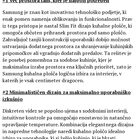
#1 Več prostora tam, kjer je najbolj potreben
Samsung je znan kot inovativno tehnološko podjetje, ki
enak pomen namenja oblikovanju in funkcionalnosti. Prav
iz tega pristopa je nastal Slim Fit dizajn kuhalne plošče, ki
omogoča občuten prihranek prostora pod samo ploščo.
Zahvaljujoč tanjši konstrukciji uporabniki dobijo možnost
ustvarjanja dodatnega prostora za shranjevanje kuhinjskih
pripomočkov ali vgradnjo dodatnih predalov. Ta rešitev je
še posebej pomembna za sodobne kuhinje, kjer je
maksimalna izraba prostora ena ključnih prioritet, zato je
Samsung kuhalna plošča logična izbira za interierje, v
katerih je vsak centimeter dragocen.
#2 Minimalističen dizajn za maksimalno uporabniško
izkušnjo
Diskreten videz se popolno ujema s sodobnimi interierji,
intuitivne kontrole pa omogočajo enostavno in natančno
upravljanje temperature. Kombinacija elegantnega dizajna
in napredne tehnologije naredi kuhalno ploščo idealno
izbiro za uporabnike, ki si želijo kuhinjo, ki je hkrati