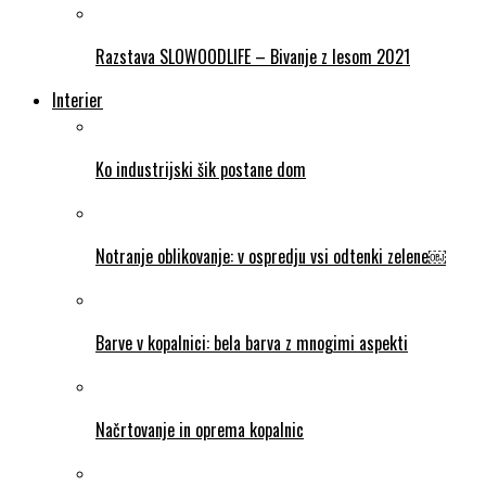
Razstava SLOWOODLIFE – Bivanje z lesom 2021
Interier
Ko industrijski šik postane dom
Notranje oblikovanje: v ospredju vsi odtenki zelene￼
Barve v kopalnici: bela barva z mnogimi aspekti
Načrtovanje in oprema kopalnic