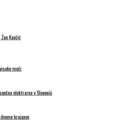
c Žan Kavčič
 visoke moči
sončna elektrarna v Sloveniji
d dvome krajanov