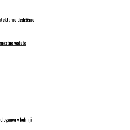
hitekturne dediščine
l mestno veduto
eleganca v kuhinji