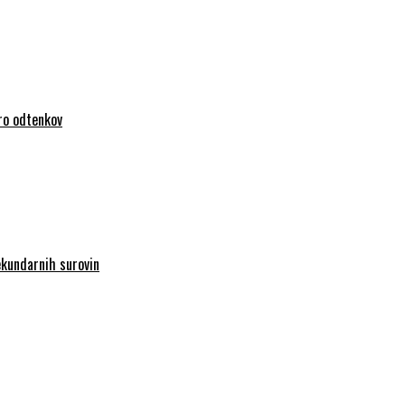
iro odtenkov
sekundarnih surovin