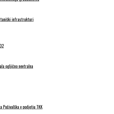
taniški infrastrukturi
CO2
ala ogljično nevtralna
a Počivalška v podjetju TKK