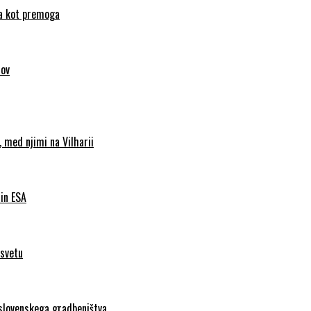
nca kot premoga
sov
 med njimi na Vilharii
 in ESA
 svetu
 slovenskega gradbeništva