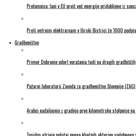
Prelomnica: lani v EU prvič več energije pridobljene iz so
Proti vetrnim elektrarnam v Ilirski Bistrici že 1000 podpi
Gradbeništvo
Primer Dobrunje odprl vprašanja tudi na drugih gradbiščih,
Požarni laboratorij Zavoda za gradbeništvo Slovenije (ZAG)
Arabci nadaljujejo z gradnjo prve kilometrske stolpnice na
Tosidos utrjuje položaj enega ključnih akterjev sodobnega