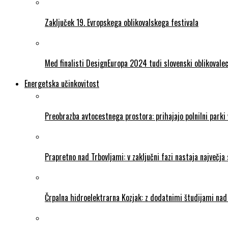
Zaključek 19. Evropskega oblikovalskega festivala
Med finalisti DesignEuropa 2024 tudi slovenski oblikovale
Energetska učinkovitost
Preobrazba avtocestnega prostora: prihajajo polnilni parki
Prapretno nad Trbovljami: v zaključni fazi nastaja največja 
Črpalna hidroelektrarna Kozjak: z dodatnimi študijami na