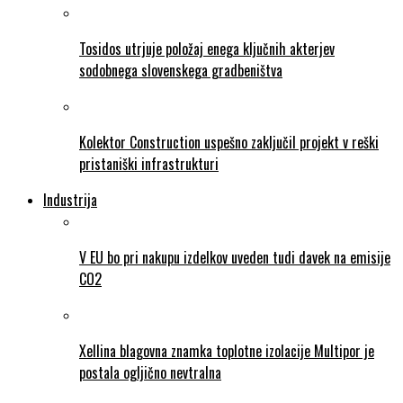
Tosidos utrjuje položaj enega ključnih akterjev
sodobnega slovenskega gradbeništva
Kolektor Construction uspešno zaključil projekt v reški
pristaniški infrastrukturi
Industrija
V EU bo pri nakupu izdelkov uveden tudi davek na emisije
CO2
Xellina blagovna znamka toplotne izolacije Multipor je
postala ogljično nevtralna