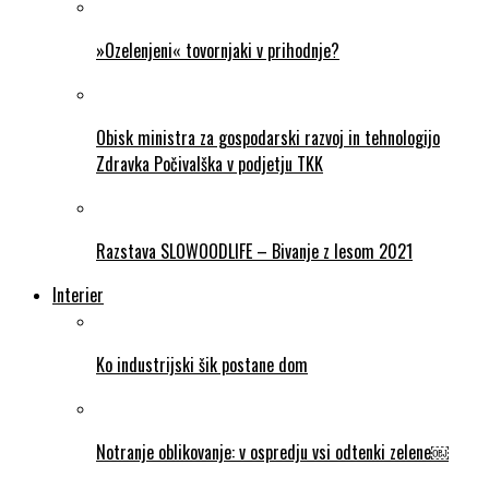
»Ozelenjeni« tovornjaki v prihodnje?
Obisk ministra za gospodarski razvoj in tehnologijo
Zdravka Počivalška v podjetju TKK
Razstava SLOWOODLIFE – Bivanje z lesom 2021
Interier
Ko industrijski šik postane dom
Notranje oblikovanje: v ospredju vsi odtenki zelene￼