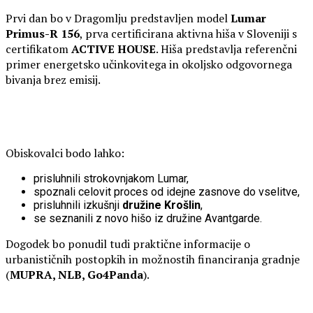
Prvi dan bo v Dragomlju predstavljen model
Lumar
Primus-R 156
, prva certificirana aktivna hiša v Sloveniji s
certifikatom
ACTIVE HOUSE
. Hiša predstavlja referenčni
primer energetsko učinkovitega in okoljsko odgovornega
bivanja brez emisij.
Obiskovalci bodo lahko:
prisluhnili strokovnjakom Lumar,
spoznali celovit proces od idejne zasnove do vselitve,
prisluhnili izkušnji
družine Krošlin
,
se seznanili z novo hišo iz družine Avantgarde.
Dogodek bo ponudil tudi praktične informacije o
urbanističnih postopkih in možnostih financiranja gradnje
(
MUPRA, NLB, Go4Panda
).