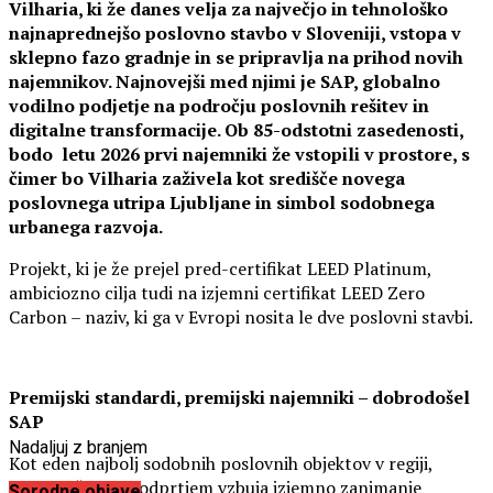
Vilharia, ki že danes velja za največjo in tehnološko
najnaprednejšo poslovno stavbo v Sloveniji, vstopa v
sklepno fazo gradnje in se pripravlja na prihod novih
najemnikov. Najnovejši med njimi je SAP, globalno
vodilno podjetje na področju poslovnih rešitev in
digitalne transformacije. Ob 85-odstotni zasedenosti,
bodo letu 2026 prvi najemniki že vstopili v prostore, s
čimer bo Vilharia zaživela kot središče novega
poslovnega utripa Ljubljane in simbol sodobnega
urbanega razvoja.
Projekt, ki je že prejel pred-certifikat LEED Platinum,
ambiciozno cilja tudi na izjemni certifikat LEED Zero
Carbon – naziv, ki ga v Evropi nosita le dve poslovni stavbi.
Premijski standardi, premijski najemniki – dobrodošel
SAP
Nadaljuj z branjem
Kot eden najbolj sodobnih poslovnih objektov v regiji,
Vilharia že pred odprtjem vzbuja izjemno zanimanje
Sorodne objave