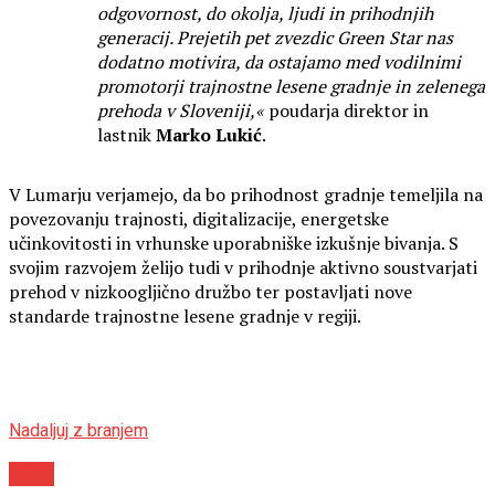
odgovornost, do okolja, ljudi in prihodnjih
generacij. Prejetih pet zvezdic Green Star nas
dodatno motivira, da ostajamo med vodilnimi
promotorji trajnostne lesene gradnje in zelenega
prehoda v Sloveniji,«
poudarja direktor in
lastnik
Marko Lukić
.
V Lumarju verjamejo, da bo prihodnost gradnje temeljila na
povezovanju trajnosti, digitalizacije, energetske
učinkovitosti in vrhunske uporabniške izkušnje bivanja. S
svojim razvojem želijo tudi v prihodnje aktivno soustvarjati
prehod v nizkoogljično družbo ter postavljati nove
standarde trajnostne lesene gradnje v regiji.
Nadaljuj z branjem
HIŠE