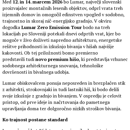
Med
12. in 14. marcem 2026
bo Lumar, največji slovenski
proizvajalec montažnih lesenih objektov, odprl vrata treh
izjemnih domov in omogočil edinstven vpogled v sodobno,
trajnostno in skoraj nič-energijsko gradnjo. V okviru
dogodka
Lumar Zero Emission Tour
bodo na treh
lokacijah po Sloveniji potekali dnevi odprtih vrat, kjer bo
mogoče v živo doživeti napredno arhitekturo, energetske
rešitve prihodnosti in izkušnjo bivanja v hišah najvišje
kakovosti. Ob tej priložnosti bomo premierno
predstavili tudi
novo premium hišo
, ki predstavlja vrhunec
sodobnega arhitekturnega snovanja, tehnološke
dovršenosti in bivalnega udobja.
Lumar obiskovalcem ponuja neposreden in brezplačen stik
z arhitekti, strokovnjaki in tudi lastniki hiš, ki bodo delili
svoje izkušnje z gradnjo in bivanjem. V ospredju je celovit
pristop, od prve ideje in načrtovanja do pametnega
upravljanja doma ter dolgoročno nizkih stroškov bivanja.
Ko trajnost postane standard