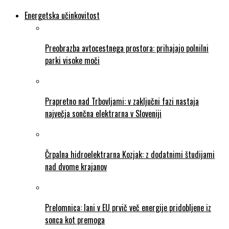
Energetska učinkovitost
Preobrazba avtocestnega prostora: prihajajo polnilni
parki visoke moči
Prapretno nad Trbovljami: v zaključni fazi nastaja
največja sončna elektrarna v Sloveniji
Črpalna hidroelektrarna Kozjak: z dodatnimi študijami
nad dvome krajanov
Prelomnica: lani v EU prvič več energije pridobljene iz
sonca kot premoga