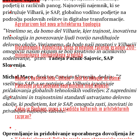
podjetij iz različnih panog. Najnovejši najemnik, ki se
pridružuje Vilharii, je SAP, globalno vodilno podjetje na
področju poslovnih rešitev in digitalne transformacije.
Agroturizem kot nova arhitekturna tipologija
“Veselimo se, da bomo del Vilharie, kjer trajnost, inovativna
tehnologija in povezovanje ljudi tvorijo navdihujoče
delovno okolje. Verjamemo, da bodo naši prostori v Vilhariji
Biotehnopolis Ajdovščina: letos predviden začetek gradnje 200-
omogočili našim ekipam še bolj kreativno in učinkovito
milijonskega tehnološkega središča
sodelovanje,”
pravi
Tadeja Pačnik-Sajovic, SAP
Slovenija
.
Michal Maco
, direktor Corwina Slovenija, dodaja:
“Z
Način, s katerim hiše “dihajo”, tudi ko nikogar ni doma:
vselitvijo SAP-a se potrjuje, da Vilharia izpolnjuje
Pametno prezračevanje nepremičnin med dopusti
pričakovanja globalnih tehnoloških voditeljev. Z naprednimi
digitalnimi in trajnostnimi standardi ustvarjamo delovno
okolje, ki podjetjem, kot je SAP, omogoča rasti, inovirati in
Zakaj je Bauhaus znova v središču kulturnih in arhitekturnih
privabljati najboljše talente.”
razprav?
Opremljanje in pridobivanje uporabnega dovoljenja že