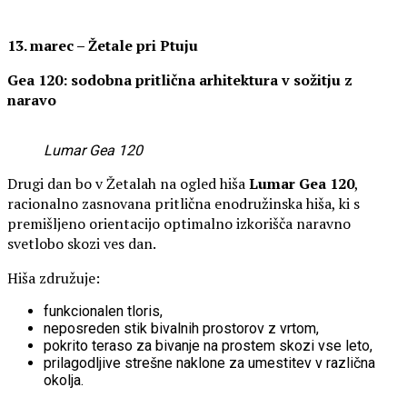
13. marec – Žetale pri Ptuju
Gea 120: sodobna pritlična arhitektura v sožitju z
naravo
Lumar Gea 120
Drugi dan bo v Žetalah na ogled hiša
Lumar Gea 120
,
racionalno zasnovana pritlična enodružinska hiša, ki s
premišljeno orientacijo optimalno izkorišča naravno
svetlobo skozi ves dan.
Hiša združuje:
funkcionalen tloris,
neposreden stik bivalnih prostorov z vrtom,
pokrito teraso za bivanje na prostem skozi vse leto,
prilagodljive strešne naklone za umestitev v različna
okolja.