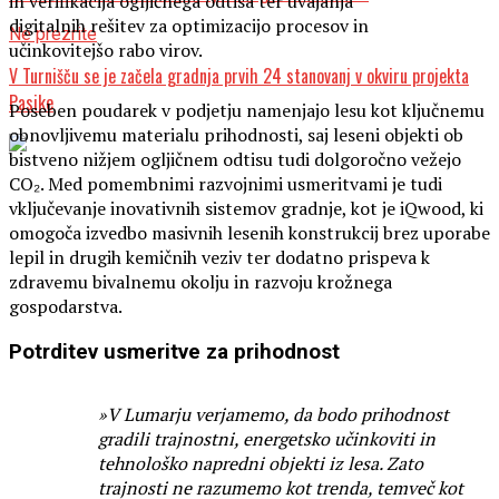
in verifikacija ogljičnega odtisa ter uvajanja
digitalnih rešitev za optimizacijo procesov in
Ne prezrite
učinkovitejšo rabo virov.
V Turnišču se je začela gradnja prvih 24 stanovanj v okviru projekta
Pasike
Poseben poudarek v podjetju namenjajo lesu kot ključnemu
obnovljivemu materialu prihodnosti, saj leseni objekti ob
bistveno nižjem ogljičnem odtisu tudi dolgoročno vežejo
CO₂. Med pomembnimi razvojnimi usmeritvami je tudi
vključevanje inovativnih sistemov gradnje, kot je iQwood, ki
omogoča izvedbo masivnih lesenih konstrukcij brez uporabe
lepil in drugih kemičnih veziv ter dodatno prispeva k
zdravemu bivalnemu okolju in razvoju krožnega
gospodarstva.
Potrditev usmeritve za prihodnost
»V Lumarju verjamemo, da bodo prihodnost
gradili trajnostni, energetsko učinkoviti in
tehnološko napredni objekti iz lesa. Zato
trajnosti ne razumemo kot trenda, temveč kot