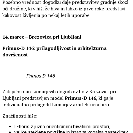
Posebno vrednost dogodku daje predstavitev gradnje skozi
oči družine, ki v hiši že biva in lahko iz prve roke predstavi
kakovost življenja po nekaj letih uporabe.
14. marec – Brezovica pri Ljubljani
Primus-D 146: prilagodljivost in arhitekturna
dovršenost
Primus-D 146
Zaključni dan Lumarjevih dogodkov bo v Brezovici pri
Ljubljani predstavljen model
Primus-D 146
, ki ga je
individualno prilagodil Lumarjev arhitekturni biro.
Značilnosti hiše:
L-tloris z južno orientiranimi bivalnimi prostori,
velike steklene površine in izrazita vogalna zasteklitev,