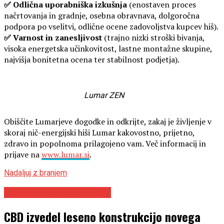
✅ Odlična uporabniška izkušnja
(enostaven proces
načrtovanja in gradnje, osebna obravnava, dolgoročna
podpora po vselitvi, odlične ocene zadovoljstva kupcev hiš).
✅ Varnost in zanesljivost
(trajno nizki stroški bivanja,
visoka energetska učinkovitost, lastne montažne skupine,
najvišja bonitetna ocena ter stabilnost podjetja).
Lumar ZEN
Obiščite Lumarjeve dogodke in odkrijte, zakaj je življenje v
skoraj nič-energijski hiši Lumar kakovostno, prijetno,
zdravo in popolnoma prilagojeno vam. Več informacij in
prijave na
www.lumar.si
.
Nadaljuj z branjem
TRAJNOSTNA GRADNJA
CBD izvedel leseno konstrukcijo novega