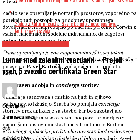
V četrtni skupnosti Polje bo zrasla nova stanovanjska soseska
v teku
Začelo se je opremljanje notranjih prostorov, vzporedno pa
potekajo tudi postopki za pridobitev uporabnega
Sodobni Kulturni center Ravne bo odprl novo poglavje
dovoljenja. Dela napredujejo po načrtih, pri čemer Corwin z
kulturnega razvoja
vsakim najemnikom sodeluje individualno, da zagotovi
optimalno zasnovo prostorov.
TRAJNOSTNA GRADNJA
“Faza opremljanja je ena najpomembnejših, saj takrat
Lumar med zelenimi zvezdami – Prejeli
prostor vsakega podjetja v stavbi resnično dobi svoj značaj,”
pojasnjuje
Pavel Bartošík
, vodja najema pri podjetju
vseh 5 zvezdic certifikata Green Star
Corwin.
Nova raven udobja in
concierge
storitev
Vilharia je zasnovana z mislijo na ljudi in njihovo
vsakodnevno izkušnjo. Stavba bo ponujala
concierge
Objavljeno
storitev prek aplikacije za stavbe, kar bo zagotavljalo
dodatno udobje in visoko raven podpore, primerljivo z
2 meseca nazaj
najboljšimi poslovnimi stavbami v Londonu in Berlinu.
dne
»Concierge aplikacija predstavlja nov standard poslovnega
udobja, ki ga v Ljubljani doslej še ni bilo,«
poudarja Pavel
04/06/2026