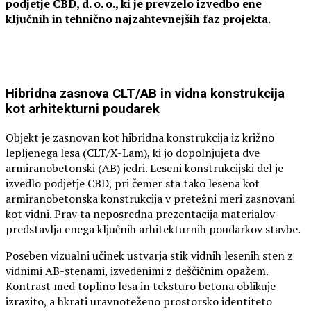
podjetje CBD, d. o. o., ki je prevzelo izvedbo ene
ključnih in tehnično najzahtevnejših faz projekta.
Hibridna zasnova CLT/AB in vidna konstrukcija
kot arhitekturni poudarek
Objekt je zasnovan kot hibridna konstrukcija iz križno
lepljenega lesa (CLT/X-Lam), ki jo dopolnjujeta dve
armiranobetonski (AB) jedri. Leseni konstrukcijski del je
izvedlo podjetje CBD, pri čemer sta tako lesena kot
armiranobetonska konstrukcija v pretežni meri zasnovani
kot vidni. Prav ta neposredna prezentacija materialov
predstavlja enega ključnih arhitekturnih poudarkov stavbe.
Poseben vizualni učinek ustvarja stik vidnih lesenih sten z
vidnimi AB-stenami, izvedenimi z deščičnim opažem.
Kontrast med toplino lesa in teksturo betona oblikuje
izrazito, a hkrati uravnoteženo prostorsko identiteto