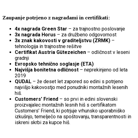
Zaupanje potrjeno z nagradami in certifikati:
4x nagrada Green Star
– za trajnostno poslovanje
3x nagrada Horus
– za družbeno odgovornost
3x znak kakovosti v graditeljstvu (ZRMK)
–
tehnologija in trajnostne rešitve
Certifikat Austria Gütezeichen
– odličnost v leseni
gradnji
Evropsko tehnično soglasje (ETA)
Najvišja bonitetna odličnost
– neprekinjeno od leta
2019
QUDAL
– že deset let zapored so edini s potrjeno
najvišjo kakovostjo med ponudniki montažnih lesenih
hiš.
Customers’ Friend
– so prvi in edini slovenski
proizvajalec montažnih lesnih hiš s certifikatom
Customers’ Friend, ki potrjuje vrhunsko uporabniško
izkušnjo, temelječo na spoštovanju, transparentnosti in
iskreni skrbi za kupce hiš.