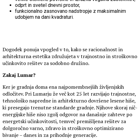
odprt in svetel dnevni prostor,
funkcionalno zasnovano nadstropje z maksimalnim
udobjem na dani kvadraturi.
Dogodek ponuja vpogled v to, kako se racionalnost in
arhitekturna estetika združujeta v trajnostno in stroškovno
učinkovito rešitev za sodobno družino.
Zakaj Lumar?
Ker je gradnja doma ena najpomembnejših življenjskih
odločitev. Pri Lumarju že več kot 25 let razvijajo trajnostne,
tehnološko napredne in arhitekturno dovršene lesene hiše,
ki presegajo trenutne standarde gradnje. Njihove skoraj nič-
energijske hiše niso zgolj odgovor na današnje zahteve po
energetski učinkovitosti, temveč premišljena rešitev za
dolgoročno varno, zdravo in stroškovno optimizirano
bivanje – danes in za prihodnje generacije.