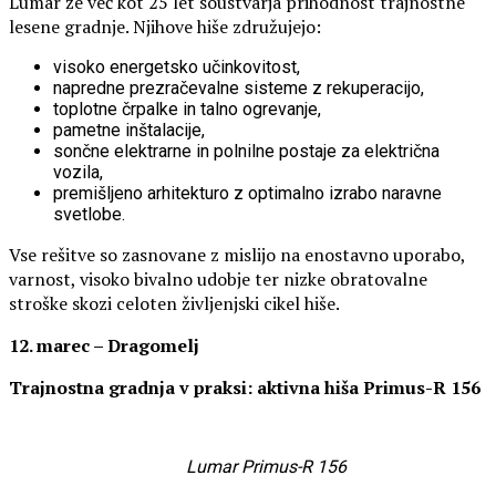
Lumar že več kot 25 let soustvarja prihodnost trajnostne
lesene gradnje. Njihove hiše združujejo:
visoko energetsko učinkovitost,
napredne prezračevalne sisteme z rekuperacijo,
toplotne črpalke in talno ogrevanje,
pametne inštalacije,
sončne elektrarne in polnilne postaje za električna
vozila,
premišljeno arhitekturo z optimalno izrabo naravne
svetlobe.
Vse rešitve so zasnovane z mislijo na enostavno uporabo,
varnost, visoko bivalno udobje ter nizke obratovalne
stroške skozi celoten življenjski cikel hiše.
12. marec – Dragomelj
Trajnostna gradnja v praksi: aktivna hiša Primus-R 156
Lumar Primus-R 156