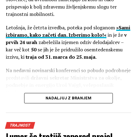
prispevajo k bolj zdravemu življenjskemu slogu ter
trajnostni mobilnosti.
Letošnja, že četrta izvedba, poteka pod sloganom
»Sami
izbiramo, kako začeti dan. Izberimo kolo!«
in je že
v
prvih 24 urah
zabeležila izjemen odziv delodajalcev –
kar več kot
50
se jih je že pridružilo osemtedenskemu
izzivu, ki
traja od 31. marca do 25. maja
.
Na nedavni novinarski konferenci so pobudo podrobneje
predstavili
državni sekretar Ministrstva za okolje,
podnebje in energijo Uroš Vajgl, veleposlanik
Čeprav je agroturizem še vedno tesno povezan s
Kraljevine Nizozemske Nj. Eks. Johan Verboom,
kmetijstvom, njegova sodobna vloga presega
NADALJUJ Z BRANJEM
generalna direktorica Gospodarske zbornice
tradicionalno dopolnilno ponudbo. Gre za samostojen
Slovenije (GZS) Vesna Nahtigal ter Nela Halilović iz
segment grajenega prostora z lastnimi ekonomskimi
IPoP – Inštituta za politike prostora
.
zakonitostmi, ciljnimi skupinami, prostorskimi
TRAJNOST
Kolesarjenje kot ključ do trajnostne
zahtevami in merili uspešnosti. To pomeni, da tudi
Lumar še tretjič zapored prejel
arhitektura ne more več izhajati zgolj iz prenov