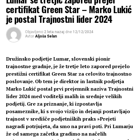
prihodnosti
gospodarskih objektov ali poudarjanja kulturne
certifikat Green Star – Marko Lukić
dediščine, temveč mora razvijati nove prostorske
Državni sekretar Uroš Vajgl
je postal Trajnostni lider 2024
je poudaril, da je
modele, prilagojene sodobnim oblikam obiskovanja in
kolesarjenje ključni element trajnostne mobilnosti in
doživljanja podeželja.
pomemben korak k zmanjšanju emisij toplogrednih
Objavljeno
2 leta nazaj
dne
12/12/2024
Avtor
Aljoša Selan
plinov.
»Zato na Ministrstvu za okolje, podnebje in
Agroturizem kot priložnost za
energijo v letu 2025 nadaljujemo z vlaganji v varno in
povezano kolesarsko infrastrukturo ter podpiramo
oživljanje podeželja
Družinsko podjetje Lumar, slovenski pionir
pripravo regionalnih in občinskih celostnih prometnih
trajnostne gradnje, je že tretje leto zapored prejelo
strategij, ki bodo spodbujale tudi kolesarstvo,«
je dejal in
Najmočnejši dokaz, da je agroturizem prerasel v
prestižni certifikat Green Star za celovito trajnostno
izpostavil tudi spodbude za nakup električnih koles.
samostojno gospodarsko dejavnost, ponujajo nacionalna
poslovanje. Ob tem je direktor in lastnik podjetja
gospodarstva. Španija je eden najizrazitejših primerov,
Marko Lukić postal prvi prejemnik naziva Trajnostni
»Polni zagona kolesarimo v službo je odličen primer
kjer je podeželski turizem postal pomemben dejavnik
lider 2024 med voditelji malih in srednje velikih
sodelovanja države, občin, podjetij in posameznikov.
razvoja območij, ki se že desetletja soočajo z
podjetij. Gre za priznanje, ki izpostavlja
Vsako kolo več na cesti pomeni korak bližje k čistejšemu
izseljevanjem prebivalstva. Pojav, znan kot
España Vacía
posameznike, ki s svojo vizijo in dejanji postavljajo
okolju in bolj zdravemu življenju.«
(»prazna Španija«), označuje številne notranje regije
trajnost v središče podjetniških praks »Prejeti
države, iz katerih se prebivalci zaradi boljših
nagradi potrjujeta, da smo na pravi poti. Pri Lumarju
zaposlitvenih možnosti selijo v večja mesta.
že od samega začetka gradimo na načelih