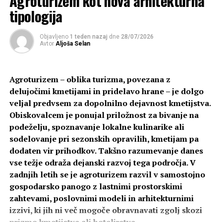
Agroturizem kot nova arhitekturna
tipologija
Objavljeno
1 teden nazaj
dne
28/07/2026
Avtor
Aljoša Selan
Agroturizem – oblika turizma, povezana z
delujočimi kmetijami in pridelavo hrane – je dolgo
veljal predvsem za dopolnilno dejavnost kmetijstva.
Obiskovalcem je ponujal priložnost za bivanje na
Lokacija izbrana z javnim pozivom
podeželju, spoznavanje lokalne kulinarike ali
Društvo je v poletnih mesecih objavilo javni poziv, s
sodelovanje pri sezonskih opravilih, kmetijam pa
katerim je iskalo mariborsko dvorišče, na katerem bodo
dodaten vir prihodkov. Takšno razumevanje danes
vzpostavili leseni paviljon. Strokovna komisija je po
vse težje odraža dejanski razvoj tega področja. V
pregledu predlogov največ točk dodelila dvorišču
zadnjih letih se je agroturizem razvil v samostojno
Pokrajinskega arhiva Maribor. Odločitev za to dvorišče je
gospodarsko panogo z lastnimi prostorskimi
bila sprejeta predvsem zaradi njegove javne dostopnosti,
zahtevami, poslovnimi modeli in arhitekturnimi
kar povečuje njegov motivacijski potencial in vpliv na
izzivi, ki jih ni več mogoče obravnavati zgolj skozi
lokalno skupnost.