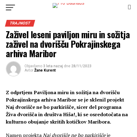
TRAJNOST
Zaživel leseni paviljon miru in sožitja
zaživel na dvorišču Pokrajinskega
arhiva Maribor
Objavljeno
3 leta nazaj
dne
28/11/2023
Avtor
Žane Kurent
Z odprtjem Paviljona miru in sožitja na dvorišču
Pokrajinskega arhiva Maribor se je sklenil projekt
Naj dvorišče ne bo parkirišče, sicer del programa
Živa dvorišča in društva Hiša!, ki se osredotočata na
kulturno obujanje skritih kotičkov Maribora.
Namen projekta
Naj dvorišče ne bo parkirišče
je