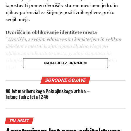
izpostaviti pomen dvorišč v starem mestnem jedru in
njihov potencial za širjenje pozitivnih vplivov preko
svojih meja.
Dvorišča in oblikovanje identitete mesta
“
Dvorišča, s svojim edinstvenim karakterjem in velikim
deležem v mestni krajini, igrajo ključno vlogo pri
oblikovanju identitete mesta, gradnji skupnosti in
izboljšanju kakovosti bivanja,
” so poudarili v društvu
NADALJUJ Z BRANJEM
Hiša!.
“
Ozelenitev dvorišč prispeva k zmanjšanju učinka
SORODNE OBJAVE
urbanega toplotnega otoka, ohranjanju biotske
90 let mariborskega Pokrajinskega arhiva –
raznovrstnosti v mestnem okolju, zmanjševanju hrupa
listine tudi z leta 1246
ter pomembno prispeva k zmanjšanju onesnaženosti
zraka, ki ga dihamo v mestih,
” so še dodali.
TRAJNOST