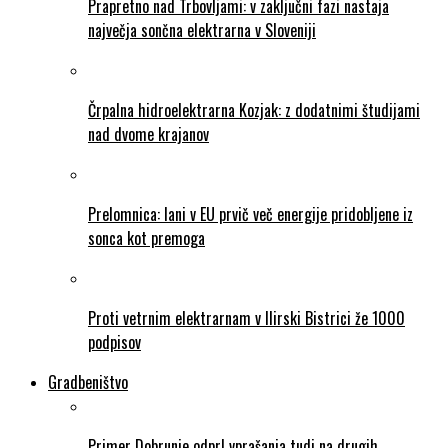
Prapretno nad Trbovljami: v zaključni fazi nastaja
največja sončna elektrarna v Sloveniji
Črpalna hidroelektrarna Kozjak: z dodatnimi študijami
nad dvome krajanov
Prelomnica: lani v EU prvič več energije pridobljene iz
sonca kot premoga
Proti vetrnim elektrarnam v Ilirski Bistrici že 1000
podpisov
Gradbeništvo
Primer Dobrunje odprl vprašanja tudi na drugih