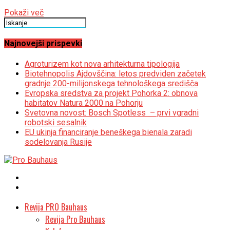
Pokaži več
Najnovejši prispevki
Agroturizem kot nova arhitekturna tipologija
Biotehnopolis Ajdovščina: letos predviden začetek
gradnje 200-milijonskega tehnološkega središča
Evropska sredstva za projekt Pohorka 2: obnova
habitatov Natura 2000 na Pohorju
Svetovna novost: Bosch Spotless – prvi vgradni
robotski sesalnik
EU ukinja financiranje beneškega bienala zaradi
sodelovanja Rusije
Revija PRO Bauhaus
Revija Pro Bauhaus