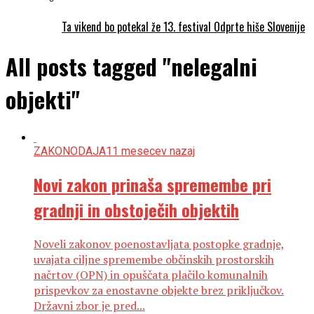
Ta vikend bo potekal že 13. festival Odprte hiše Slovenije
All posts tagged "nelegalni
objekti"
ZAKONODAJA
11 mesecev nazaj
Novi zakon prinaša spremembe pri
gradnji in obstoječih objektih
Noveli zakonov poenostavljata postopke gradnje,
uvajata ciljne spremembe občinskih prostorskih
načrtov (OPN) in opuščata plačilo komunalnih
prispevkov za enostavne objekte brez priključkov.
Državni zbor je pred...