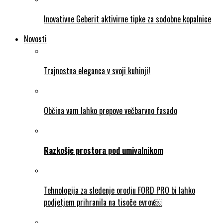
Inovativne Geberit aktivirne tipke za sodobne kopalnice
Novosti
Trajnostna eleganca v svoji kuhinji!
Občina vam lahko prepove večbarvno fasado
Razkošje prostora pod umivalnikom
Tehnologija za sledenje orodju FORD PRO bi lahko
podjetjem prihranila na tisoče evrov￼