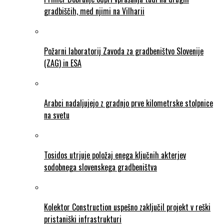
gradbiščih, med njimi na Vilharii
Požarni laboratorij Zavoda za gradbeništvo Slovenije
(ZAG) in ESA
Arabci nadaljujejo z gradnjo prve kilometrske stolpnice
na svetu
Tosidos utrjuje položaj enega ključnih akterjev
sodobnega slovenskega gradbeništva
Kolektor Construction uspešno zaključil projekt v reški
pristaniški infrastrukturi