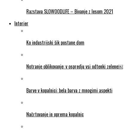
Razstava SLOWOODLIFE – Bivanje z lesom 2021
Interier
Ko industrijski šik postane dom
Notranje oblikovanje: v ospredju vsi odtenki zelene￼
Barve v kopalnici: bela barva z mnogimi aspekti
Načrtovanje in oprema kopalnic