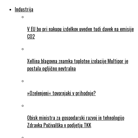
Industrija
V EU bo pri nakupu izdelkov uveden tudi davek na emisije
CO2
Xellina blagovna znamka toplotne izolacije Multipor je
postala ogljično nevtralna
»Ozelenjeni« tovornjaki v prihodnje?
Obisk ministra za gospodarski razvoj in tehnologijo
Zdravka Počivalška v podjetju TKK