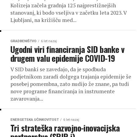
Kolizeja začela gradnja 125 najprestižnejših
stanovanj, ki bodo vseljiva v začetku leta 2023. V
Ljubljani, na križišču med...
GRADBENIŠTVO
6 let nazaj
Ugodni viri financiranja SID banke v
drugem valu epidemije COVID-19
V SID banki se zavedajo, da je spodbuda
podjetnikom zaradi dolgega trajanja epidemije še
posebej pomembna, zato nudijo že znane, pa tudi
nove programe financiranja in instrumente
zavarovanja...
ENERGETSKA UČINKOVITOST
6 let nazaj
Tri strateška razvojno-inovacijska
partnerstva (SRIP-i)