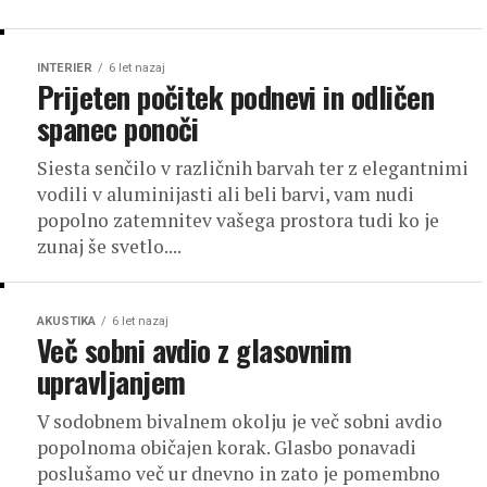
INTERIER
6 let nazaj
Prijeten počitek podnevi in odličen
spanec ponoči
Siesta senčilo v različnih barvah ter z elegantnimi
vodili v aluminijasti ali beli barvi, vam nudi
popolno zatemnitev vašega prostora tudi ko je
zunaj še svetlo....
AKUSTIKA
6 let nazaj
Več sobni avdio z glasovnim
upravljanjem
V sodobnem bivalnem okolju je več sobni avdio
popolnoma običajen korak. Glasbo ponavadi
poslušamo več ur dnevno in zato je pomembno