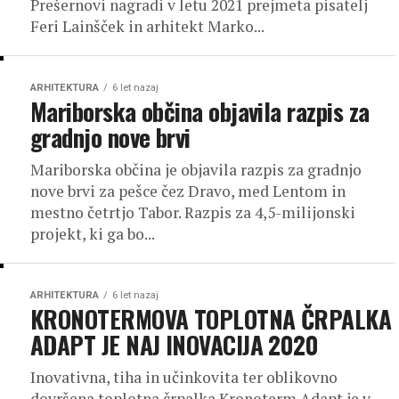
Prešernovi nagradi v letu 2021 prejmeta pisatelj
Feri Lainšček in arhitekt Marko...
ARHITEKTURA
6 let nazaj
Mariborska občina objavila razpis za
gradnjo nove brvi
Mariborska občina je objavila razpis za gradnjo
nove brvi za pešce čez Dravo, med Lentom in
mestno četrtjo Tabor. Razpis za 4,5-milijonski
projekt, ki ga bo...
ARHITEKTURA
6 let nazaj
KRONOTERMOVA TOPLOTNA ČRPALKA
ADAPT JE NAJ INOVACIJA 2020
Inovativna, tiha in učinkovita ter oblikovno
dovršena toplotna črpalka Kronoterm Adapt je v