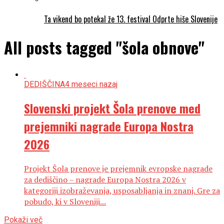
Ta vikend bo potekal že 13. festival Odprte hiše Slovenije
All posts tagged "šola obnove"
DEDIŠČINA
4 meseci nazaj
Slovenski projekt Šola prenove med
prejemniki nagrade Europa Nostra
2026
Projekt Šola prenove je prejemnik evropske nagrade
za dediščino – nagrade Europa Nostra 2026 v
kategoriji izobraževanja, usposabljanja in znanj. Gre za
pobudo, ki v Sloveniji...
Pokaži več