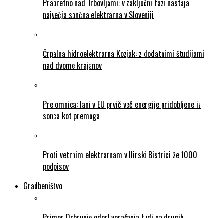
Prapretno nad Trbovljami: v zaključni fazi nastaja
največja sončna elektrarna v Sloveniji
Črpalna hidroelektrarna Kozjak: z dodatnimi študijami
nad dvome krajanov
Prelomnica: lani v EU prvič več energije pridobljene iz
sonca kot premoga
Proti vetrnim elektrarnam v Ilirski Bistrici že 1000
podpisov
Gradbeništvo
Primer Dobrunje odprl vprašanja tudi na drugih