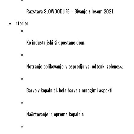
Razstava SLOWOODLIFE – Bivanje z lesom 2021
Interier
Ko industrijski šik postane dom
Notranje oblikovanje: v ospredju vsi odtenki zelene￼
Barve v kopalnici: bela barva z mnogimi aspekti
Načrtovanje in oprema kopalnic