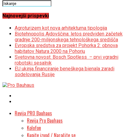
Najnovejši prispevki
Agroturizem kot nova arhitekturna tipologija
Biotehnopolis Ajdovščina: letos predviden začetek
gradnje 200-milijonskega tehnološkega središča
Evropska sredstva za projekt Pohorka 2: obnova
habitatov Natura 2000 na Pohorju
Svetovna novost: Bosch Spotless – prvi vgradni
robotski sesalnik
EU ukinja financiranje beneškega bienala zaradi
sodelovanja Rusije
Revija PRO Bauhaus
Revija Pro Bauhaus
Kolofon
Kupite izvod / Naročite se