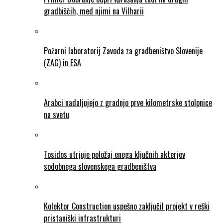
gradbiščih, med njimi na Vilharii
Požarni laboratorij Zavoda za gradbeništvo Slovenije
(ZAG) in ESA
Arabci nadaljujejo z gradnjo prve kilometrske stolpnice
na svetu
Tosidos utrjuje položaj enega ključnih akterjev
sodobnega slovenskega gradbeništva
Kolektor Construction uspešno zaključil projekt v reški
pristaniški infrastrukturi