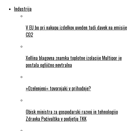
Industrija
V EU bo pri nakupu izdelkov uveden tudi davek na emisije
CO2
Xellina blagovna znamka toplotne izolacije Multipor je
postala ogljično nevtralna
»Ozelenjeni« tovornjaki v prihodnje?
Obisk ministra za gospodarski razvoj in tehnologijo
Zdravka Počivalška v podjetju TKK