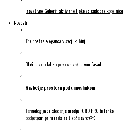
Inovativne Geberit aktivirne tipke za sodobne kopalnice
Novosti
Trajnostna eleganca v svoji kuhinji!
Občina vam lahko prepove večbarvno fasado
Razkošje prostora pod umivalnikom
Tehnologija za sledenje orodju FORD PRO bi lahko
podjetjem prihranila na tisoče evrov￼