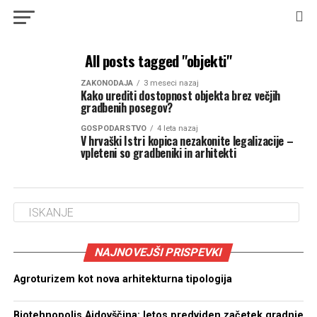
All posts tagged "objekti"
ZAKONODAJA
3 meseci nazaj
Kako urediti dostopnost objekta brez večjih
gradbenih posegov?
GOSPODARSTVO
4 leta nazaj
V hrvaški Istri kopica nezakonite legalizacije –
vpleteni so gradbeniki in arhitekti
NAJNOVEJŠI PRISPEVKI
Agroturizem kot nova arhitekturna tipologija
Biotehnopolis Ajdovščina: letos predviden začetek gradnje