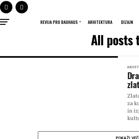
REVIJA PRO BAUHAUS
ARHITEKTURA
DIZAJN
All posts
AKUST
Dra
zla
Zlat
za k
in i
kult
POKAŽI VEČ