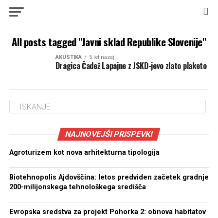
All posts tagged "Javni sklad Republike Slovenije"
AKUSTIKA
5 let nazaj
Dragica Čadež Lapajne z JSKD-jevo zlato plaketo
NAJNOVEJŠI PRISPEVKI
Agroturizem kot nova arhitekturna tipologija
Biotehnopolis Ajdovščina: letos predviden začetek gradnje
200-milijonskega tehnološkega središča
Evropska sredstva za projekt Pohorka 2: obnova habitatov