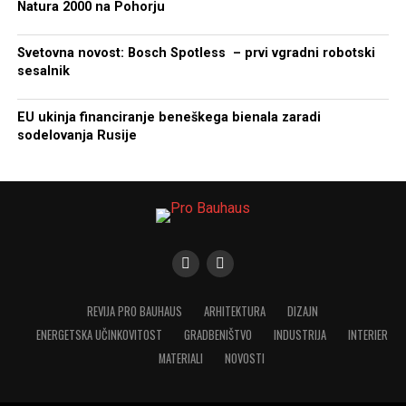
Natura 2000 na Pohorju
Svetovna novost: Bosch Spotless – prvi vgradni robotski
sesalnik
EU ukinja financiranje beneškega bienala zaradi
sodelovanja Rusije
REVIJA PRO BAUHAUS
ARHITEKTURA
DIZAJN
ENERGETSKA UČINKOVITOST
GRADBENIŠTVO
INDUSTRIJA
INTERIER
MATERIALI
NOVOSTI