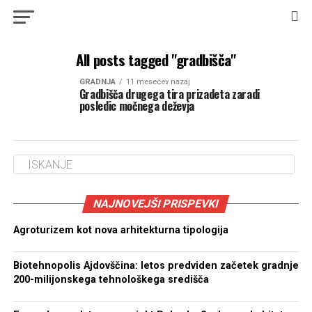
All posts tagged "gradbišča"
GRADNJA
11 mesecev nazaj
Gradbišča drugega tira prizadeta zaradi
posledic močnega deževja
NAJNOVEJŠI PRISPEVKI
Agroturizem kot nova arhitekturna tipologija
Biotehnopolis Ajdovščina: letos predviden začetek gradnje
200-milijonskega tehnološkega središča