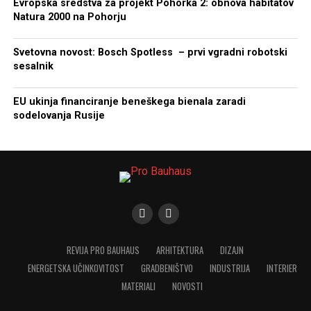
Evropska sredstva za projekt Pohorka 2: obnova habitatov
Natura 2000 na Pohorju
Svetovna novost: Bosch Spotless – prvi vgradni robotski
sesalnik
EU ukinja financiranje beneškega bienala zaradi
sodelovanja Rusije
REVIJA PRO BAUHAUS
ARHITEKTURA
DIZAJN
ENERGETSKA UČINKOVITOST
GRADBENIŠTVO
INDUSTRIJA
INTERIER
MATERIALI
NOVOSTI