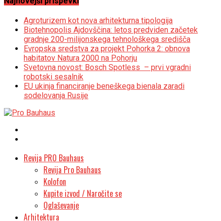
Najnovejši prispevki
Agroturizem kot nova arhitekturna tipologija
Biotehnopolis Ajdovščina: letos predviden začetek
gradnje 200-milijonskega tehnološkega središča
Evropska sredstva za projekt Pohorka 2: obnova
habitatov Natura 2000 na Pohorju
Svetovna novost: Bosch Spotless – prvi vgradni
robotski sesalnik
EU ukinja financiranje beneškega bienala zaradi
sodelovanja Rusije
Revija PRO Bauhaus
Revija Pro Bauhaus
Kolofon
Kupite izvod / Naročite se
Oglaševanje
Arhitektura