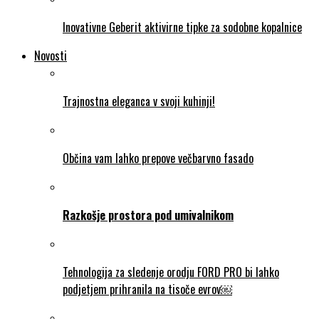
Inovativne Geberit aktivirne tipke za sodobne kopalnice
Novosti
Trajnostna eleganca v svoji kuhinji!
Občina vam lahko prepove večbarvno fasado
Razkošje prostora pod umivalnikom
Tehnologija za sledenje orodju FORD PRO bi lahko
podjetjem prihranila na tisoče evrov￼