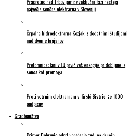
Prapretno nad Trbovljami: v zaključni fazi nastaja
največja sončna elektrarna v Sloveniji
Črpalna hidroelektrarna Kozjak: z dodatnimi študijami
nad dvome krajanov
Prelomnica: lani v EU prvič več energije pridobljene iz
sonca kot premoga
Proti vetrnim elektrarnam v Ilirski Bistrici že 1000
podpisov
Gradbeništvo
Primer Dobrunje odprl vprašanja tudi na drugih