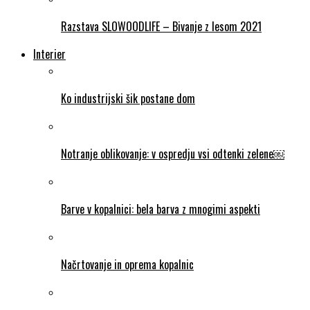
Razstava SLOWOODLIFE – Bivanje z lesom 2021
Interier
Ko industrijski šik postane dom
Notranje oblikovanje: v ospredju vsi odtenki zelene￼
Barve v kopalnici: bela barva z mnogimi aspekti
Načrtovanje in oprema kopalnic