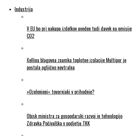
Industrija
V EU bo pri nakupu izdelkov uveden tudi davek na emisije
CO2
Xellina blagovna znamka toplotne izolacije Multipor je
postala ogljično nevtralna
»Ozelenjeni« tovornjaki v prihodnje?
Obisk ministra za gospodarski razvoj in tehnologijo
Zdravka Počivalška v podjetju TKK