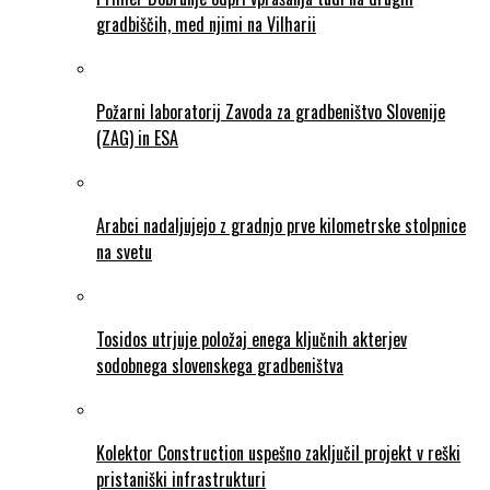
gradbiščih, med njimi na Vilharii
Požarni laboratorij Zavoda za gradbeništvo Slovenije
(ZAG) in ESA
Arabci nadaljujejo z gradnjo prve kilometrske stolpnice
na svetu
Tosidos utrjuje položaj enega ključnih akterjev
sodobnega slovenskega gradbeništva
Kolektor Construction uspešno zaključil projekt v reški
pristaniški infrastrukturi