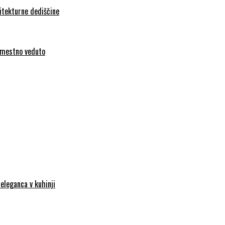
hitekturne dediščine
l mestno veduto
eleganca v kuhinji