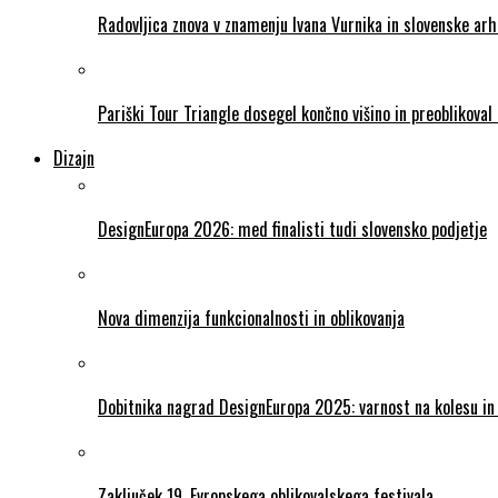
Radovljica znova v znamenju Ivana Vurnika in slovenske ar
Pariški Tour Triangle dosegel končno višino in preoblikova
Dizajn
DesignEuropa 2026: med finalisti tudi slovensko podjetje
Nova dimenzija funkcionalnosti in oblikovanja
Dobitnika nagrad DesignEuropa 2025: varnost na kolesu in 
Zaključek 19. Evropskega oblikovalskega festivala