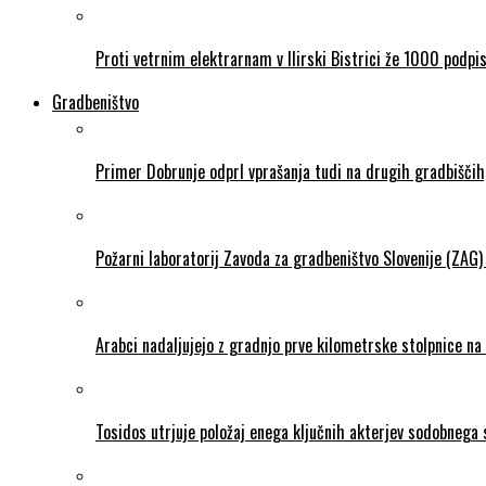
Proti vetrnim elektrarnam v Ilirski Bistrici že 1000 podpi
Gradbeništvo
Primer Dobrunje odprl vprašanja tudi na drugih gradbiščih,
Požarni laboratorij Zavoda za gradbeništvo Slovenije (ZAG)
Arabci nadaljujejo z gradnjo prve kilometrske stolpnice na
Tosidos utrjuje položaj enega ključnih akterjev sodobnega