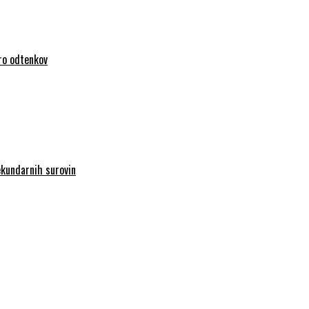
iro odtenkov
sekundarnih surovin