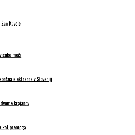
c Žan Kavčič
 visoke moči
sončna elektrarna v Sloveniji
d dvome krajanov
nca kot premoga