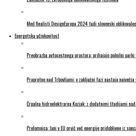
Med finalisti DesignEuropa 2024 tudi slovenski oblikovale
Energetska učinkovitost
Preobrazba avtocestnega prostora: prihajajo polnilni parki
Prapretno nad Trbovljami: v zaključni fazi nastaja največja 
Črpalna hidroelektrarna Kozjak: z dodatnimi študijami na
Prelomnica: lani v EU prvič več energije pridobljene iz so