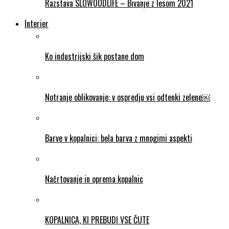
Razstava SLOWOODLIFE – Bivanje z lesom 2021
Interier
Ko industrijski šik postane dom
Notranje oblikovanje: v ospredju vsi odtenki zelene￼
Barve v kopalnici: bela barva z mnogimi aspekti
Načrtovanje in oprema kopalnic
KOPALNICA, KI PREBUDI VSE ČUTE