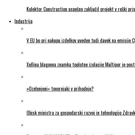
Kolektor Construction uspešno zaključil projekt v reški pris
Industrija
V EU bo pri nakupu izdelkov uveden tudi davek na emisije 
Xellina blagovna znamka toplotne izolacije Multipor je post
»Ozelenjeni« tovornjaki v prihodnje?
Obisk ministra za gospodarski razvoj in tehnologijo Zdravk