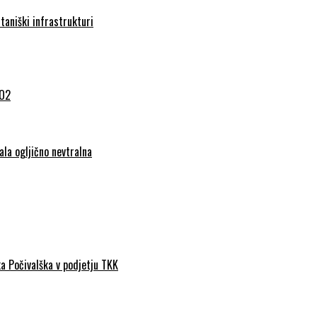
taniški infrastrukturi
CO2
ala ogljično nevtralna
a Počivalška v podjetju TKK