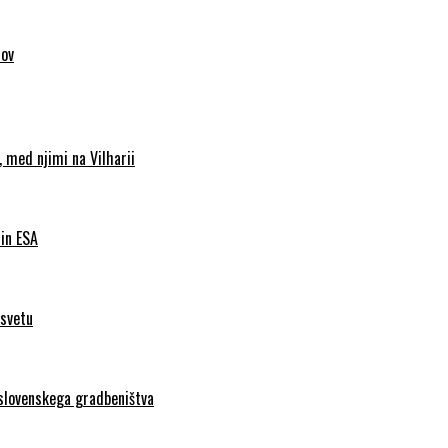
sov
 med njimi na Vilharii
 in ESA
 svetu
 slovenskega gradbeništva