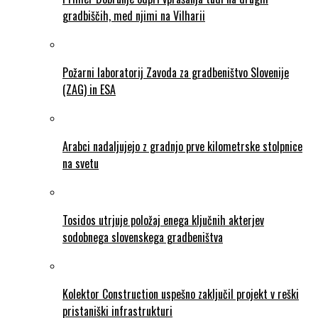
gradbiščih, med njimi na Vilharii
Požarni laboratorij Zavoda za gradbeništvo Slovenije
(ZAG) in ESA
Arabci nadaljujejo z gradnjo prve kilometrske stolpnice
na svetu
Tosidos utrjuje položaj enega ključnih akterjev
sodobnega slovenskega gradbeništva
Kolektor Construction uspešno zaključil projekt v reški
pristaniški infrastrukturi