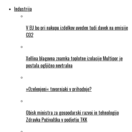
Industrija
V EU bo pri nakupu izdelkov uveden tudi davek na emisije
CO2
Xellina blagovna znamka toplotne izolacije Multipor je
postala ogljično nevtralna
»Ozelenjeni« tovornjaki v prihodnje?
Obisk ministra za gospodarski razvoj in tehnologijo
Zdravka Počivalška v podjetju TKK