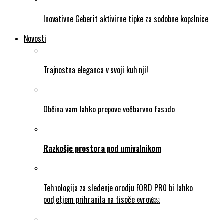
Inovativne Geberit aktivirne tipke za sodobne kopalnice
Novosti
Trajnostna eleganca v svoji kuhinji!
Občina vam lahko prepove večbarvno fasado
Razkošje prostora pod umivalnikom
Tehnologija za sledenje orodju FORD PRO bi lahko
podjetjem prihranila na tisoče evrov￼