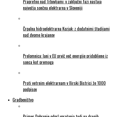
Prapretno nad Trbovljami: v zaključni fazi nastaja
največja sončna elektrarna v Sloveniji
Črpalna hidroelektrarna Kozjak: z dodatnimi študijami
nad dvome krajanov
Prelomnica: lani v EU prvič več energije pridobljene iz
sonca kot premoga
Proti vetrnim elektrarnam v Ilirski Bistrici že 1000
podpisov
Gradbeništvo
Primer Dobrunje odprl vprašanja tudi na drugih