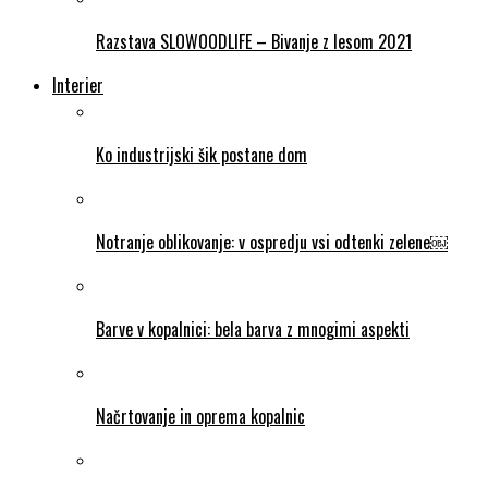
Razstava SLOWOODLIFE – Bivanje z lesom 2021
Interier
Ko industrijski šik postane dom
Notranje oblikovanje: v ospredju vsi odtenki zelene￼
Barve v kopalnici: bela barva z mnogimi aspekti
Načrtovanje in oprema kopalnic