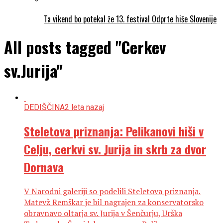
Ta vikend bo potekal že 13. festival Odprte hiše Slovenije
All posts tagged "Cerkev
sv.Jurija"
DEDIŠČINA
2 leta nazaj
Steletova priznanja: Pelikanovi hiši v
Celju, cerkvi sv. Jurija in skrb za dvor
Dornava
V Narodni galeriji so podelili Steletova priznanja.
Matevž Remškar je bil nagrajen za konservatorsko
obravnavo oltarja sv. Jurija v Šenčurju, Urška