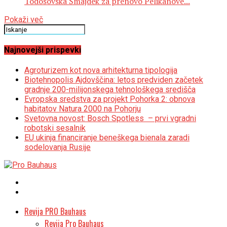
Todosovska Šmajdek za prenovo Pelikanove...
Pokaži več
Najnovejši prispevki
Agroturizem kot nova arhitekturna tipologija
Biotehnopolis Ajdovščina: letos predviden začetek
gradnje 200-milijonskega tehnološkega središča
Evropska sredstva za projekt Pohorka 2: obnova
habitatov Natura 2000 na Pohorju
Svetovna novost: Bosch Spotless – prvi vgradni
robotski sesalnik
EU ukinja financiranje beneškega bienala zaradi
sodelovanja Rusije
Revija PRO Bauhaus
Revija Pro Bauhaus