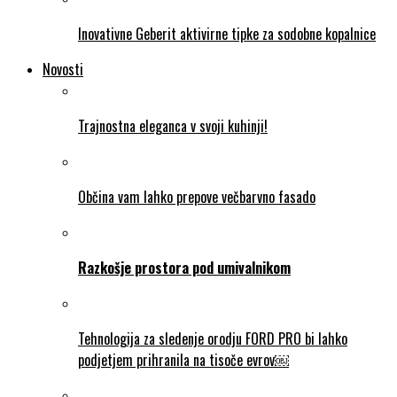
Inovativne Geberit aktivirne tipke za sodobne kopalnice
Novosti
Trajnostna eleganca v svoji kuhinji!
Občina vam lahko prepove večbarvno fasado
Razkošje prostora pod umivalnikom
Tehnologija za sledenje orodju FORD PRO bi lahko
podjetjem prihranila na tisoče evrov￼