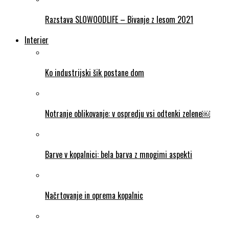
Razstava SLOWOODLIFE – Bivanje z lesom 2021
Interier
Ko industrijski šik postane dom
Notranje oblikovanje: v ospredju vsi odtenki zelene￼
Barve v kopalnici: bela barva z mnogimi aspekti
Načrtovanje in oprema kopalnic