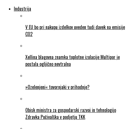
Industrija
V EU bo pri nakupu izdelkov uveden tudi davek na emisije
CO2
Xellina blagovna znamka toplotne izolacije Multipor je
postala ogljično nevtralna
»Ozelenjeni« tovornjaki v prihodnje?
Obisk ministra za gospodarski razvoj in tehnologijo
Zdravka Počivalška v podjetju TKK