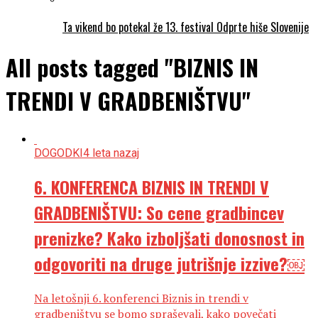
Ta vikend bo potekal že 13. festival Odprte hiše Slovenije
All posts tagged "BIZNIS IN
TRENDI V GRADBENIŠTVU"
DOGODKI
4 leta nazaj
6. KONFERENCA BIZNIS IN TRENDI V
GRADBENIŠTVU: So cene gradbincev
prenizke? Kako izboljšati donosnost in
odgovoriti na druge jutrišnje izzive?￼
Na letošnji 6. konferenci Biznis in trendi v
gradbeništvu se bomo spraševali, kako povečati