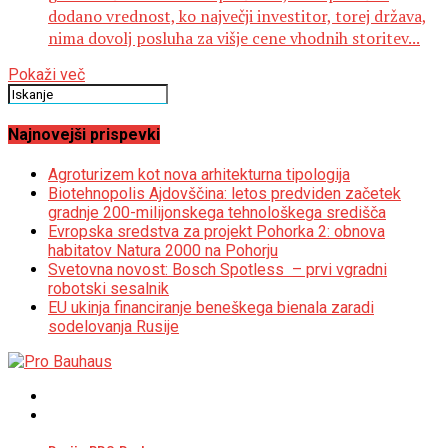
dodano vrednost, ko največji investitor, torej država,
nima dovolj posluha za višje cene vhodnih storitev...
Pokaži več
Najnovejši prispevki
Agroturizem kot nova arhitekturna tipologija
Biotehnopolis Ajdovščina: letos predviden začetek
gradnje 200-milijonskega tehnološkega središča
Evropska sredstva za projekt Pohorka 2: obnova
habitatov Natura 2000 na Pohorju
Svetovna novost: Bosch Spotless – prvi vgradni
robotski sesalnik
EU ukinja financiranje beneškega bienala zaradi
sodelovanja Rusije