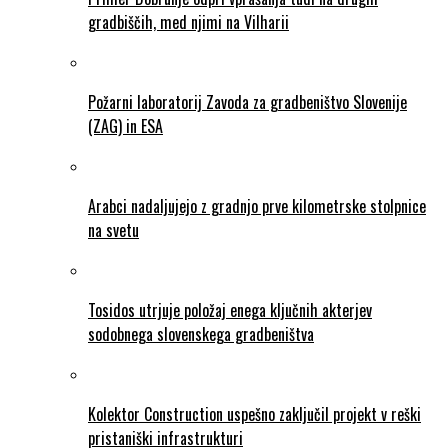
gradbiščih, med njimi na Vilharii
Požarni laboratorij Zavoda za gradbeništvo Slovenije
(ZAG) in ESA
Arabci nadaljujejo z gradnjo prve kilometrske stolpnice
na svetu
Tosidos utrjuje položaj enega ključnih akterjev
sodobnega slovenskega gradbeništva
Kolektor Construction uspešno zaključil projekt v reški
pristaniški infrastrukturi