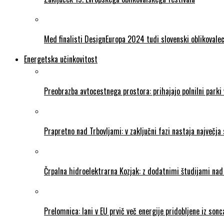
Med finalisti DesignEuropa 2024 tudi slovenski oblikovale
Energetska učinkovitost
Preobrazba avtocestnega prostora: prihajajo polnilni parki
Prapretno nad Trbovljami: v zaključni fazi nastaja največja 
Črpalna hidroelektrarna Kozjak: z dodatnimi študijami na
Prelomnica: lani v EU prvič več energije pridobljene iz so