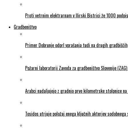
Proti vetrnim elektrarnam v Ilirski Bistrici že 1000 podpi
Gradbeništvo
Primer Dobrunje odprl vprašanja tudi na drugih gradbiščih,
Požarni laboratorij Zavoda za gradbeništvo Slovenije (ZAG)
Arabci nadaljujejo z gradnjo prve kilometrske stolpnice na
Tosidos utrjuje položaj enega ključnih akterjev sodobnega