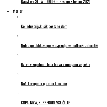
Razstava SLOWOODLIFE – Bivanje z lesom 2021
Interier
Ko industrijski šik postane dom
Notranje oblikovanje: v ospredju vsi odtenki zelene￼
Barve v kopalnici: bela barva z mnogimi aspekti
Načrtovanje in oprema kopalnic
KOPALNICA, KI PREBUDI VSE ČUTE