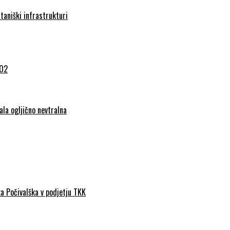
taniški infrastrukturi
CO2
ala ogljično nevtralna
a Počivalška v podjetju TKK