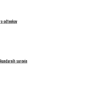
iro odtenkov
sekundarnih surovin