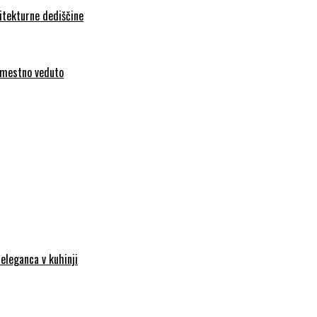
hitekturne dediščine
l mestno veduto
eleganca v kuhinji