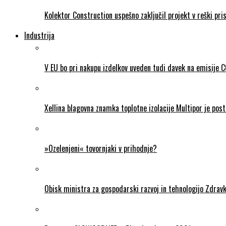
Kolektor Construction uspešno zaključil projekt v reški pris
Industrija
V EU bo pri nakupu izdelkov uveden tudi davek na emisije 
Xellina blagovna znamka toplotne izolacije Multipor je post
»Ozelenjeni« tovornjaki v prihodnje?
Obisk ministra za gospodarski razvoj in tehnologijo Zdravk