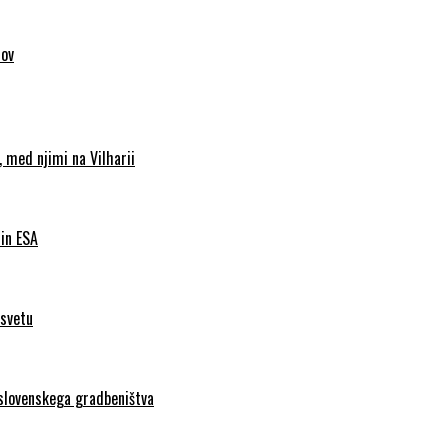
sov
 med njimi na Vilharii
 in ESA
 svetu
 slovenskega gradbeništva