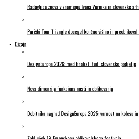
Radovljica znova v znamenju Ivana Vurnika in slovenske ar
Pariški Tour Triangle dosegel končno višino in preoblikova
Dizajn
DesignEuropa 2026: med finalisti tudi slovensko podjetje
Nova dimenzija funkcionalnosti in oblikovanja
Dobitnika nagrad DesignEuropa 2025: varnost na kolesu in 
Zaključek 19. Evropskega oblikovalskega festivala