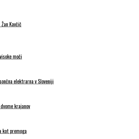
c Žan Kavčič
 visoke moči
sončna elektrarna v Sloveniji
d dvome krajanov
nca kot premoga