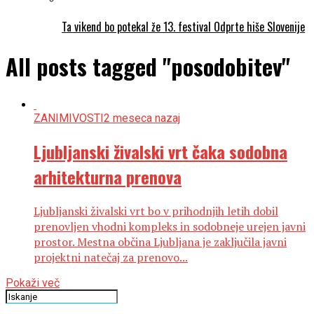
Ta vikend bo potekal že 13. festival Odprte hiše Slovenije
All posts tagged "posodobitev"
ZANIMIVOSTI
2 meseca nazaj
Ljubljanski živalski vrt čaka sodobna
arhitekturna prenova
Ljubljanski živalski vrt bo v prihodnjih letih dobil
prenovljen vhodni kompleks in sodobneje urejen javni
prostor. Mestna občina Ljubljana je zaključila javni
projektni natečaj za prenovo...
Pokaži več