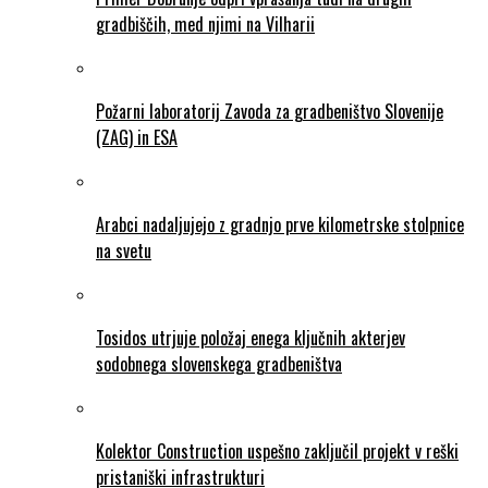
gradbiščih, med njimi na Vilharii
Požarni laboratorij Zavoda za gradbeništvo Slovenije
(ZAG) in ESA
Arabci nadaljujejo z gradnjo prve kilometrske stolpnice
na svetu
Tosidos utrjuje položaj enega ključnih akterjev
sodobnega slovenskega gradbeništva
Kolektor Construction uspešno zaključil projekt v reški
pristaniški infrastrukturi