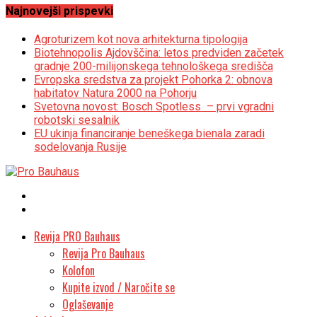
Najnovejši prispevki
Agroturizem kot nova arhitekturna tipologija
Biotehnopolis Ajdovščina: letos predviden začetek
gradnje 200-milijonskega tehnološkega središča
Evropska sredstva za projekt Pohorka 2: obnova
habitatov Natura 2000 na Pohorju
Svetovna novost: Bosch Spotless – prvi vgradni
robotski sesalnik
EU ukinja financiranje beneškega bienala zaradi
sodelovanja Rusije
Revija PRO Bauhaus
Revija Pro Bauhaus
Kolofon
Kupite izvod / Naročite se
Oglaševanje