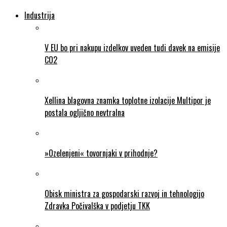
Industrija
V EU bo pri nakupu izdelkov uveden tudi davek na emisije
CO2
Xellina blagovna znamka toplotne izolacije Multipor je
postala ogljično nevtralna
»Ozelenjeni« tovornjaki v prihodnje?
Obisk ministra za gospodarski razvoj in tehnologijo
Zdravka Počivalška v podjetju TKK