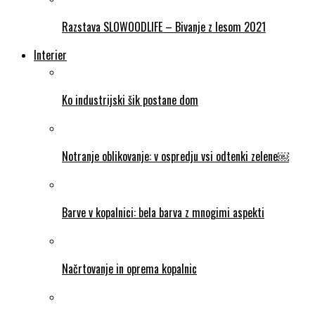
Razstava SLOWOODLIFE – Bivanje z lesom 2021
Interier
Ko industrijski šik postane dom
Notranje oblikovanje: v ospredju vsi odtenki zelene￼
Barve v kopalnici: bela barva z mnogimi aspekti
Načrtovanje in oprema kopalnic