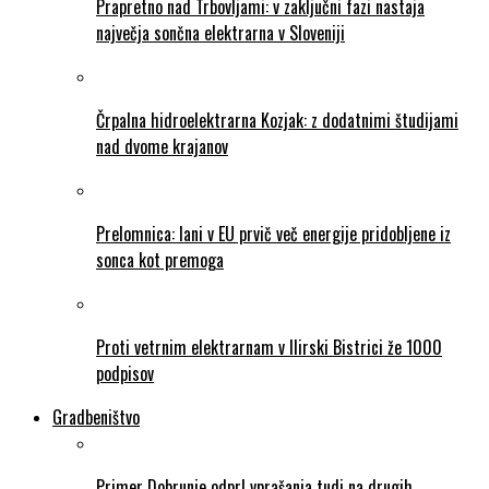
Prapretno nad Trbovljami: v zaključni fazi nastaja
največja sončna elektrarna v Sloveniji
Črpalna hidroelektrarna Kozjak: z dodatnimi študijami
nad dvome krajanov
Prelomnica: lani v EU prvič več energije pridobljene iz
sonca kot premoga
Proti vetrnim elektrarnam v Ilirski Bistrici že 1000
podpisov
Gradbeništvo
Primer Dobrunje odprl vprašanja tudi na drugih