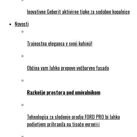
Inovativne Geberit aktivirne tipke za sodobne kopalnice
Novosti
Trajnostna eleganca v svoji kuhinji!
Občina vam lahko prepove večbarvno fasado
Razkošje prostora pod umivalnikom
Tehnologija za sledenje orodju FORD PRO bi lahko
podjetjem prihranila na tisoče evrov￼