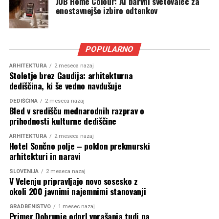
JUB Home Colour: AI barvni svetovalec za
Pri tem se celo sklicuje na arhitekturne smernice iz časa
enostavnejšo izbiro odtenkov
administracije Donalda Trumpa, ki je zagovarjala
uporabo klasičnih zgodovinskih oblik pri zveznih javnih
stavbah.
POPULARNO
Toda kaj je pravzaprav »tradicionalna arhitektura«? Ali
ARHITEKTURA
2 meseca nazaj
gre za regionalno gradnjo, zgodovinske stile, ljudsko
Stoletje brez Gaudija: arhitekturna
dediščina, ki še vedno navdušuje
arhitekturo ali zgolj za estetski vtis, da stavba deluje
»domače«? Odgovora program AfD ne ponuja.
DEDIŠČINA
2 meseca nazaj
Bled v središču mednarodnih razprav o
prihodnosti kulturne dediščine
ARHITEKTURA
2 meseca nazaj
Hotel Sončno polje – poklon prekmurski
arhitekturi in naravi
SLOVENIJA
2 meseca nazaj
V Velenju pripravljajo novo sosesko z
okoli 200 javnimi najemnimi stanovanji
GRADBENIŠTVO
1 mesec nazaj
Primer Dobrunje odprl vprašanja tudi na