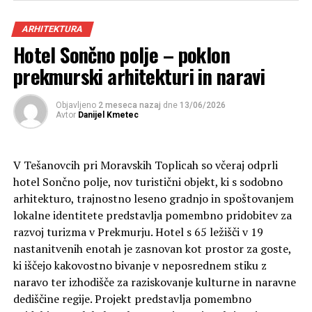
ARHITEKTURA
Hotel Sončno polje – poklon
prekmurski arhitekturi in naravi
Objavljeno
2 meseca nazaj
dne
13/06/2026
Avtor
Danijel Kmetec
V Tešanovcih pri Moravskih Toplicah so včeraj odprli
hotel Sončno polje, nov turistični objekt, ki s sodobno
arhitekturo, trajnostno leseno gradnjo in spoštovanjem
lokalne identitete predstavlja pomembno pridobitev za
razvoj turizma v Prekmurju. Hotel s 65 ležišči v 19
nastanitvenih enotah je zasnovan kot prostor za goste,
ki iščejo kakovostno bivanje v neposrednem stiku z
naravo ter izhodišče za raziskovanje kulturne in naravne
dediščine regije. Projekt predstavlja pomembno