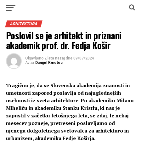
ARHITEKTURA
Poslovil se je arhitekt in priznani
akademik prof. dr. Fedja Košir
Objavljeno
2 leta nazaj
dne
09/07/2024
Avtor
Danijel Kmetec
Tragično je, da se Slovenska akademija znanosti in
umetnosti zapored poslavlja od najuglednejših
osebnosti iz sveta arhitekture. Po akademiku Milanu
Miheliču in akademiku Stanku Kristlu, ki nas je
zapustil v začetku letošnjega leta, se zdaj, le nekaj
mesecev pozneje, pretreseni poslavljamo od
njenega dolgoletnega svetovalca za arhitekturo in
urbanizem, akademika Fedje Koširja.