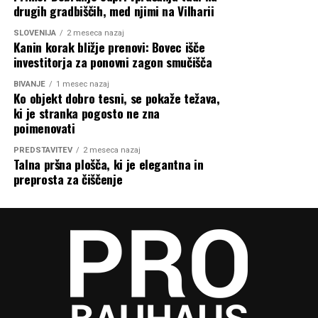
drugih gradbiščih, med njimi na Vilharii
SLOVENIJA
2 meseca nazaj
Kanin korak bližje prenovi: Bovec išče
investitorja za ponovni zagon smučišča
Soba v stavbi Prellerhaus, ohranjena v izvirnem slogu
BIVANJE
1 mesec nazaj
Bauhaus.
Ko objekt dobro tesni, se pokaže težava,
Zakaj je ta razprava pomembna tudi
ki je stranka pogosto ne zna
poimenovati
za Slovenijo
PREDSTAVITEV
2 meseca nazaj
Talna pršna plošča, ki je elegantna in
Vprašanja, ki jih odpira razprava v Nemčiji, niso tuja niti
preprosta za čiščenje
Sloveniji. Tudi pri nas pogosto poslušamo, da je sodobna
arhitektura preveč minimalistična, hladna ali brez
značaja. Po drugi strani arhitekti opozarjajo, da kakovost
prostora ne izhaja iz posnemanja zgodovinskih slogov,
temveč iz premišljenega načrtovanja, spoštovanja
prostora, funkcionalnosti in trajnosti.
Prav dediščina Bauhausa je pomembno vplivala tudi na