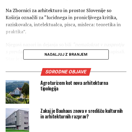
Na Zbornici za arhitekturo in prostor Slovenije so
Koširja označili za “lucidnega in pronicljivega kritika,
raziskovalca, intelektualca, pisca, misleca: teoretika in
praktika”.
Njegovi nazori in dejanja so bili
“nemalokrat v nasprotju
s prevladujočimi, a nikoli neverodostojni”,
so še zapisali.
NADALJUJ Z BRANJEM
Star je bil 84 let.
Po navedbah Slovenske akademije znanosti in
SORODNE OBJAVE
umetnosti, katere izredni član je bil od lani, je Košir v 70.
Agroturizem kot nova arhitekturna
in 80. letih preteklega stoletja na slovenskih in
tipologija
jugoslovanskih javnih natečajih za urbanistične in
arhitekturne predloge prejel več kot 60 nagrad in
odkupov.
Zakaj je Bauhaus znova v središču kulturnih
in arhitekturnih razprav?
Med Koširjevimi najpomembnejšimi projekti so na
Slovenski akademiji znanosti in umetnosti (SAZU)