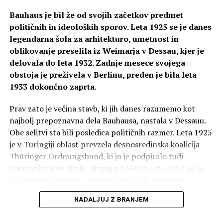
Konkreten rezultat je odločitev za gradnjo sedanjega
Bauhaus je bil že od svojih začetkov predmet
kongresnega središča na Brdu pri Kranju. Izdelal je tudi
političnih in ideoloških sporov. Leta 1925 se je danes
študijo prostorske umestitve premične kulturne
legendarna šola za arhitekturo, umetnost in
dediščine v Idriji (2007).
oblikovanje preselila iz Weimarja v Dessau, kjer je
Podpisal se je tudi pod vrsto strokovnih člankov, večino
delovala do leta 1932. Zadnje mesece svojega
je izdala fakulteta za arhitekturo leta 2000. Objavil je
obstoja je preživela v Berlinu, preden je bila leta
tudi devet monografij. Za objave je prejel dve Plečnikovi
1933 dokončno zaprta.
medalji (1995 in 2010). Od leta 2007 je bil častni član
Prav zato je večina stavb, ki jih danes razumemo kot
Zbornice za arhitekturo in prostor Slovenije (ZAPS).
najbolj prepoznavna dela Bauhausa, nastala v Dessauu.
Obe selitvi sta bili posledica političnih razmer. Leta 1925
SORODNE OBJAVE:
ARHITEKTURA
FEDJA KOŠIR
je v Turingiji oblast prevzela desnosredinska koalicija
IZPOSTAVLJENO
PROFESOR
SMRT
Thüringer Ordnungsbund, ki jo je podpiralo tudi
NASLEDNJA OBJAVA
nacionalistično okolje skupaj z NSDAP. Leta 1932 pa je
Investicija v slovenski produkt Reduxi, ki znižuje stroške
na lokalnih volitvah v Dessauu zmagala nacistična
elektrike
stranka, kar je pomenilo začetek konca Bauhausa.
NE PREZRITE
NADALJUJ Z BRANJEM
Njegovo dokončno zaprtje leto pozneje je bilo
Fakulteta za arhitekturo: ukvarjali so se tudi s
neposredna posledica vzpona nacistične diktature.
prostorskimi izzivi prizadetih občin porečja Savinje