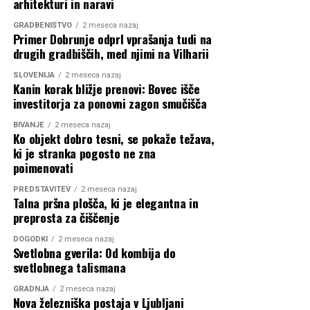
arhitekturi in naravi
V zadnjem obdobju svojega življenja se je Gaudi skoraj
k razvoju turizma v Prekmurju. Sončno polje ni samo
povsem posvetil gradnji bazilike Svete družine. V pismu
hotel, temveč prostor, ki spoštuje zgodbo kraja in širše
GRADBENIŠTVO
2 meseca nazaj
Primer Dobrunje odprl vprašanja tudi na
sodelavcem je zapisal: »Moji dobri prijatelji so mrtvi,
regije. Z uporabo naravnih materialov bo gostom
drugih gradbiščih, med njimi na Vilharii
nimam ne družine ne strank, nobenega premoženja ali
ponujal visoko raven udobja in hkrati ustvarjal
česa drugega. Zdaj se lahko v celoti posvetim cerkvi.«
dolgoročno vrednost za lokalno skupnost,« je ob
SLOVENIJA
2 meseca nazaj
Kanin korak bližje prenovi: Bovec išče
odprtju povedal
Marko Lukić
, direktor in lastnik
Njegova predanost projektu je bila izjemna. Zadnja leta
investitorja za ponovni zagon smučišča
podjetja Lumar.
je celo prebival v skromni sobi na gradbišču bazilike, ki jo
BIVANJE
2 meseca nazaj
je razumel kot življenjsko poslanstvo.
Ko objekt dobro tesni, se pokaže težava,
ki je stranka pogosto ne zna
poimenovati
dr. Barbara Steiner, direktorica Fundacije Bauhaus Dessau
PREDSTAVITEV
2 meseca nazaj
Kaj pravzaprav pomeni
Talna pršna plošča, ki je elegantna in
preprosta za čiščenje
»bauhausovski slog«?
DOGODKI
2 meseca nazaj
Svetlobna gverila: Od kombija do
Prav tu se začne zanimivejši del razprave.
svetlobnega talismana
Ena največjih zmot je prepričanje, da obstaja en sam
GRADNJA
2 meseca nazaj
Hotel poleg nastanitvenih zmogljivosti vključuje
Nova železniška postaja v Ljubljani
»bauhausovski slog«. Bauhaus nikoli ni bil enotna