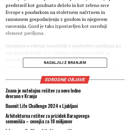
predstavil kot gozdnato deželo in kot zeleno srce
Evrope s poudarkom na stoletnem načrtnem in
razumnem gospodarjenju z gozdom in njegovem
varovanju. Gozd je tako izpostavljen kot osrednji
element paviljona.
Ocenjena vrednost investicije v postavitev paviljona po
teh načrtih bi bila 4,17 milijona evrov brez DDV-ja,
ponudbena cena projektne dokumentacije pa je
NADALJUJ Z BRANJEM
ocenjena na 540.000 evrov brez davka, je razvidno iz
rezultatov natečaja, objavljenih na portalu javnih
SORODNE OBJAVE
naročil. Prva nagrada je vredna 9000 evrov.
Znana je natečajna rešitev za novo ledno
dvorano v Kranju
Baumit Life Challenge 2024 v Ljubljani
Arhitekturna rešitev za prizidek Baragovega
semenišča – cenejša za 10 milijonov