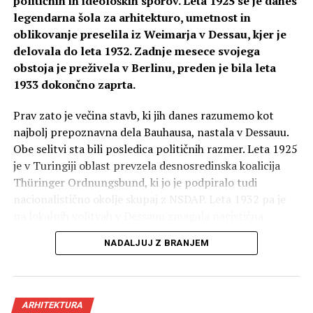
političnih in ideoloških sporov. Leta 1925 se je danes
Komisija je podelila tudi zvišano priznanje, ki je
legendarna šola za arhitekturo, umetnost in
ovrednoteno na 2500 evrov. Dobil ga je biro Medprostor
oblikovanje preselila iz Weimarja v Dessau, kjer je
na čelu z arhitektom
Rokom Žnidaršičem
, tudi
delovala do leta 1932. Zadnje mesece svojega
ljubljanskim podžupanom.
obstoja je preživela v Berlinu, preden je bila leta
1933 dokončno zaprta.
Prav zato je večina stavb, ki jih danes razumemo kot
najbolj prepoznavna dela Bauhausa, nastala v Dessauu.
Obe selitvi sta bili posledica političnih razmer. Leta 1925
je v Turingiji oblast prevzela desnosredinska koalicija
Thüringer Ordnungsbund, ki jo je podpiralo tudi
nacionalistično okolje skupaj z NSDAP. Leta 1932 pa je
na lokalnih volitvah v Dessauu zmagala nacistična
Rešitev za paviljon je prepoznavna predvsem po gozdu na
stranka, kar je pomenilo začetek konca Bauhausa.
NADALJUJ Z BRANJEM
strešni terasi. Foto: Dekleva Gregorič arhitekti
Njegovo dokončno zaprtje leto pozneje je bilo
Za slovenski paviljon je na prizorišču svetovne razstave
neposredna posledica vzpona nacistične diktature.
Expo 2025 v Osaki predvidena parcela v velikosti od 700
do 1000 kvadratnih metrov neto tlorisne površine.
ARHITEKTURA