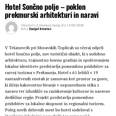
Ocenjen finančni okvir investicije je sedem milijonov
Hotel Sončno polje – poklon
evrov, od tega 4,7 milijona evrov za gradnjo paviljona,
prekmurski arhitekturi in naravi
1,5 milijona evrov za notranjo opremo in 800.000 evrov
za razgradnjo.
Objavljeno
2 meseca nazaj
dne
13/06/2026
Avtor
Danijel Kmetec
SORODNE OBJAVE:
ARHITEKTURNI NATEČAJ
DEKLEVA GREGORIČ ARHITEKTI
EXPO 2025
IZPOSTAVLJENO
JAPONSKA
OSAKA
V Tešanovcih pri Moravskih Toplicah so včeraj odprli
NASLEDNJA OBJAVA
hotel Sončno polje, nov turistični objekt, ki s sodobno
Javno pismo mariborskih kulturnikov: gre za
arhitekturo, trajnostno leseno gradnjo in spoštovanjem
kratkotrajno gašenje požara in rešitev
lokalne identitete predstavlja pomembno pridobitev za
NE PREZRITE
razvoj turizma v Prekmurju. Hotel s 65 ležišči v 19
Izbrana najboljša arhitekturna rešitev za Baragovo
nastanitvenih enotah je zasnovan kot prostor za goste,
semenišče
ki iščejo kakovostno bivanje v neposrednem stiku z
naravo ter izhodišče za raziskovanje kulturne in naravne
dediščine regije. Projekt predstavlja pomembno
pridobitev za lokalno skupnost in regionalni turizem.
Poleg novih delovnih mest bo hotel sodeloval s