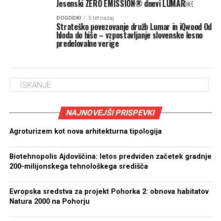
Jesenski ZERO EMISSION® dnevi LUMAR￼
DOGODKI
5 let nazaj
Strateško povezovanje družb Lumar in iQwood Od
hloda do hiše – vzpostavljanje slovenske lesno
predelovalne verige
NAJNOVEJŠI PRISPEVKI
Agroturizem kot nova arhitekturna tipologija
Biotehnopolis Ajdovščina: letos predviden začetek gradnje
200-milijonskega tehnološkega središča
Evropska sredstva za projekt Pohorka 2: obnova habitatov
Natura 2000 na Pohorju