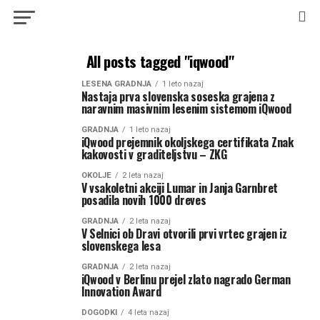
All posts tagged "iqwood"
LESENA GRADNJA
1 leto nazaj
Nastaja prva slovenska soseska grajena z
naravnim masivnim lesenim sistemom iQwood
GRADNJA
1 leto nazaj
iQwood prejemnik okoljskega certifikata Znak
kakovosti v graditeljstvu – ZKG
OKOLJE
2 leta nazaj
V vsakoletni akciji Lumar in Janja Garnbret
posadila novih 1000 dreves
GRADNJA
2 leta nazaj
V Selnici ob Dravi otvorili prvi vrtec grajen iz
slovenskega lesa
GRADNJA
2 leta nazaj
iQwood v Berlinu prejel zlato nagrado German
Innovation Award
DOGODKI
4 leta nazaj