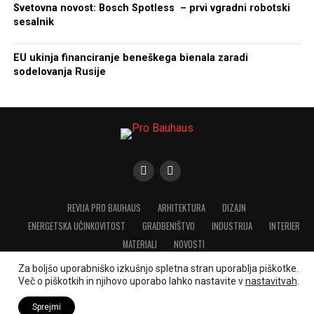
Svetovna novost: Bosch Spotless – prvi vgradni robotski
sesalnik
EU ukinja financiranje beneškega bienala zaradi
sodelovanja Rusije
REVIJA PRO BAUHAUS
ARHITEKTURA
DIZAJN
ENERGETSKA UČINKOVITOST
GRADBENIŠTVO
INDUSTRIJA
INTERIER
MATERIALI
NOVOSTI
Za boljšo uporabniško izkušnjo spletna stran uporablja piškotke.
Več o piškotkih in njihovo uporabo lahko nastavite v
nastavitvah
.
© Pro Bauhaus 2020 | Vse pravice pridržane |
Splošni pogoji poslovanja
Sprejmi
|
Varstvo osebnih podatkov