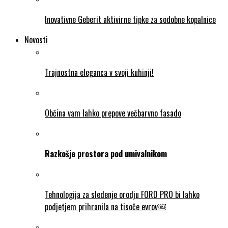
Inovativne Geberit aktivirne tipke za sodobne kopalnice
Novosti
Trajnostna eleganca v svoji kuhinji!
Občina vam lahko prepove večbarvno fasado
Razkošje prostora pod umivalnikom
Tehnologija za sledenje orodju FORD PRO bi lahko
podjetjem prihranila na tisoče evrov￼