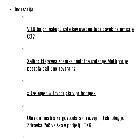
Industrija
V EU bo pri nakupu izdelkov uveden tudi davek na emisije
CO2
Xellina blagovna znamka toplotne izolacije Multipor je
postala ogljično nevtralna
»Ozelenjeni« tovornjaki v prihodnje?
Obisk ministra za gospodarski razvoj in tehnologijo
Zdravka Počivalška v podjetju TKK