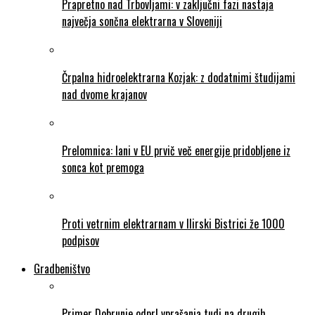
Prapretno nad Trbovljami: v zaključni fazi nastaja
največja sončna elektrarna v Sloveniji
Črpalna hidroelektrarna Kozjak: z dodatnimi študijami
nad dvome krajanov
Prelomnica: lani v EU prvič več energije pridobljene iz
sonca kot premoga
Proti vetrnim elektrarnam v Ilirski Bistrici že 1000
podpisov
Gradbeništvo
Primer Dobrunje odprl vprašanja tudi na drugih