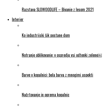
Razstava SLOWOODLIFE – Bivanje z lesom 2021
Interier
Ko industrijski šik postane dom
Notranje oblikovanje: v ospredju vsi odtenki zelene￼
Barve v kopalnici: bela barva z mnogimi aspekti
Načrtovanje in oprema kopalnic