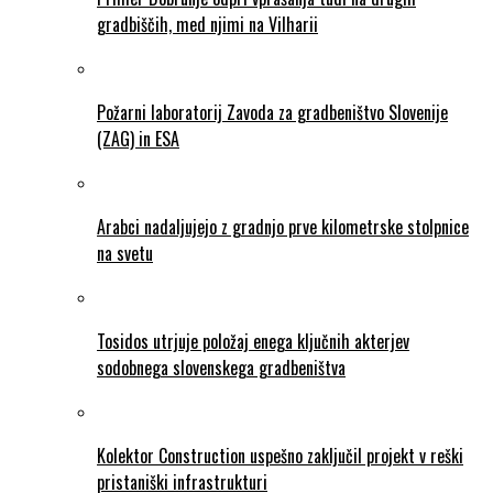
gradbiščih, med njimi na Vilharii
Požarni laboratorij Zavoda za gradbeništvo Slovenije
(ZAG) in ESA
Arabci nadaljujejo z gradnjo prve kilometrske stolpnice
na svetu
Tosidos utrjuje položaj enega ključnih akterjev
sodobnega slovenskega gradbeništva
Kolektor Construction uspešno zaključil projekt v reški
pristaniški infrastrukturi