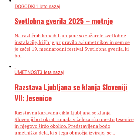
DOGODKI
1 leto nazaj
Svetlobna gverila 2025 – motnje
Na različnih koncih Ljubljane so zažarele svetlobne
instalacije, ki jih je pripravilo 35 umetnikov in sem se
je začel 19. mednarodni festival Svetlobna gverila, ki
bo...
UMETNOST
3 leta nazaj
Razstava Ljubljana se klanja Sloveniji
VII: Jesenice
Razstavna karavana cikla Ljubljana se klanja
Sloveniji bo tokrat romala v železarsko mesto Jesenice
in njegovo širšo okolico. Predstavljena bodo
umetniška dela, ki s tega območja izvirajo, se...