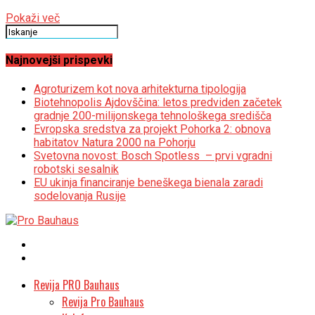
Pokaži več
Najnovejši prispevki
Agroturizem kot nova arhitekturna tipologija
Biotehnopolis Ajdovščina: letos predviden začetek
gradnje 200-milijonskega tehnološkega središča
Evropska sredstva za projekt Pohorka 2: obnova
habitatov Natura 2000 na Pohorju
Svetovna novost: Bosch Spotless – prvi vgradni
robotski sesalnik
EU ukinja financiranje beneškega bienala zaradi
sodelovanja Rusije
Revija PRO Bauhaus
Revija Pro Bauhaus