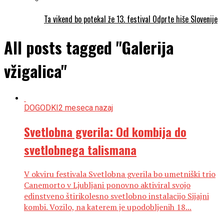
Ta vikend bo potekal že 13. festival Odprte hiše Slovenije
All posts tagged "Galerija
vžigalica"
DOGODKI
2 meseca nazaj
Svetlobna gverila: Od kombija do
svetlobnega talismana
V okviru festivala Svetlobna gverila bo umetniški trio
Canemorto v Ljubljani ponovno aktiviral svojo
edinstveno štirikolesno svetlobno instalacijo Sijajni
kombi. Vozilo, na katerem je upodobljenih 18...