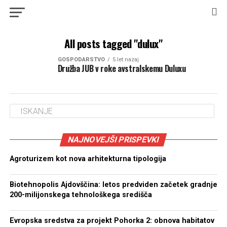
All posts tagged "dulux"
GOSPODARSTVO
5 let nazaj
Družba JUB v roke avstralskemu Duluxu
NAJNOVEJŠI PRISPEVKI
Agroturizem kot nova arhitekturna tipologija
Biotehnopolis Ajdovščina: letos predviden začetek gradnje
200-milijonskega tehnološkega središča
Evropska sredstva za projekt Pohorka 2: obnova habitatov