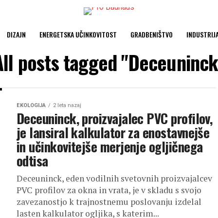
DIZAJN
ENERGETSKA UČINKOVITOST
GRADBENIŠTVO
INDUSTRIJ
All posts tagged "Deceuninck
EKOLOGIJA
2 leta nazaj
Deceuninck, proizvajalec PVC profilov,
je lansiral kalkulator za enostavnejše
in učinkovitejše merjenje ogljičnega
odtisa
Deceuninck, eden vodilnih svetovnih proizvajalcev
PVC profilov za okna in vrata, je v skladu s svojo
zavezanostjo k trajnostnemu poslovanju izdelal
lasten kalkulator ogljika, s katerim...