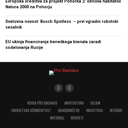
Evropska sredstva za projekt Pohorka 2: obnova habitatov
Natura 2000 na Pohorju
Svetovna novost: Bosch Spotless – prvi vgradni robotski
sesalnik
EU ukinja financiranje beneškega bienala zaradi
sodelovanja Rusije
REVIJA PRO BAUHAUS
ARHITEKTURA
DIZAJN
ENERGETSKA UČINKOVITOST
GRADBENIŠTVO
INDUSTRIJA
INTERIER
MATERIALI
NOVOSTI