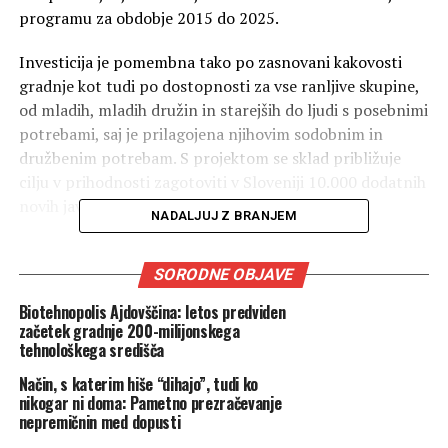
programu za obdobje 2015 do 2025.
Investicija je pomembna tako po zasnovani kakovosti
gradnje kot tudi po dostopnosti za vse ranljive skupine,
od mladih, mladih družin in starejših do ljudi s posebnimi
potrebami, saj je prilagojena njihovim sodobnim in
družbenim potrebam. S projektom se sklad približuje
cilju v prihodnosti zagotoviti v Sloveniji 10.000 dodatnih
novih javnih najemnih stanovanj, so sporočili.
NADALJUJ Z BRANJEM
Stanovanja bodo neprofitna
SORODNE OBJAVE
V njej se nahajajo stanovanja v velikosti od 35 do 85
Biotehnopolis Ajdovščina: letos predviden
kvadratnih metrov, med 400 stanovanji je tudi 60
začetek gradnje 200-milijonskega
oskrbovanih stanovanj za starejše in prostori za
tehnološkega središča
družbene aktivnosti. Cena najema bo, po besedah
Način, s katerim hiše “dihajo”, tudi ko
direktorja Stanovanjskega sklada RS
Črtomirja Remca
,
nikogar ni doma: Pametno prezračevanje
dobrih 5 evrov na kvadratni meter, kar je v povprečju
nepremičnin med dopusti
okoli 300 evrov na enoto.