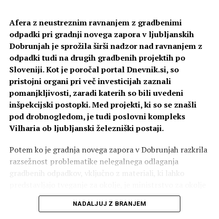
Afera z neustreznim ravnanjem z gradbenimi
odpadki pri gradnji novega zapora v ljubljanskih
Dobrunjah je sprožila širši nadzor nad ravnanjem z
odpadki tudi na drugih gradbenih projektih po
Sloveniji. Kot je poročal portal Dnevnik.si, so
pristojni organi pri več investicijah zaznali
pomanjkljivosti, zaradi katerih so bili uvedeni
inšpekcijski postopki. Med projekti, ki so se znašli
pod drobnogledom, je tudi poslovni kompleks
Vilharia ob ljubljanski železniški postaji.
Potem ko je gradnja novega zapora v Dobrunjah razkrila
razsežnost problematike nelegalnega odlaganja
gradbenih odpadkov, vključno z materiali, ki lahko
predstavljajo tveganje za okolje, je ministrstvo za okolje
in prostor zaostrilo nadzor nad tovrstnimi praksami.
NADALJUJ Z BRANJEM
Pri tehničnih pregledih objektov, ki potekajo pred izdajo