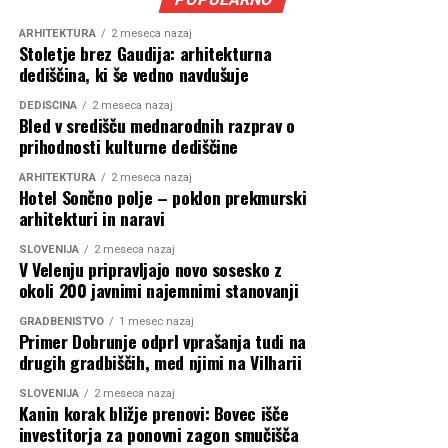
kršitev posameznega pogoja med gradnjo še ne pomeni,
the world at 1,000 meters
da dokončani objekt ni varen ali primeren za uporabo.
by
ARHITEKTURA
2 meseca nazaj
Stoletje brez Gaudija: arhitekturna
Pri odločanju o uporabnem dovoljenju je namreč
2028.
pic.twitter.com/05fFO
dediščina, ki še vedno navdušuje
bistveno predvsem stanje dokončanega objekta.
4tDvr
DEDIŠČINA
2 meseca nazaj
Bled v središču mednarodnih razprav o
prihodnosti kulturne dediščine
— Massimo (@Rainmaker1973)
November 15, 2025
ARHITEKTURA
2 meseca nazaj
Hotel Sončno polje – poklon prekmurski
Med ključnimi arhitekturnimi in turističnimi poudarki bo
arhitekturi in naravi
tako imenovana »terasa v nebesih« v 157. nadstropju, ki
bo dostopna javnosti in naj bi postala najvišja razgledna
SLOVENIJA
2 meseca nazaj
V Velenju pripravljajo novo sosesko z
točka na svetu. Objekt bo opremljen tudi z 59 ultrahitimi
okoli 200 javnimi najemnimi stanovanji
dvigali, pri čemer bodo nekatera dosegala hitrosti do 10
metrov na sekundo in omogočala učinkovito vertikalno
GRADBENIŠTVO
1 mesec nazaj
Primer Dobrunje odprl vprašanja tudi na
povezavo znotraj te izjemne megastrukture.
drugih gradbiščih, med njimi na Vilharii
Dr. Ulises Rojas-Alva
Ministrstvo je poleg novega zapora v Dobrunjah navedlo
SLOVENIJA
2 meseca nazaj
Vodilni raziskovalec: Dr. Ulises Rojas-
Kanin korak bližje prenovi: Bovec išče
še več projektov, pri katerih so bile zaznane podobne
investitorja za ponovni zagon smučišča
Alva
pomanjkljivosti. Med njimi so stanovanjsko naselje