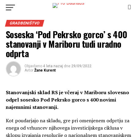
GRADBENIŠTVO
Soseska ‘Pod Pekrsko gorco’ s 400
stanovanji v Mariboru tudi uradno
odprta
Objavljeno
4 leta nazaj
dne
29/09/2022
Avtor
Žane Kurent
Stanovanjski sklad RS je včeraj v Mariboru slovesno
odprl sosesko Pod Pekrsko gorco s 400 novimi
najemnimi stanovanji.
Kot poudarjajo na skladu, gre pri omenjenem odprtju za
enega od vrhuncev njihovega investicijskega ciklusa v
sklopu izvajanja resolucije o nacionalnem stanovanjskem