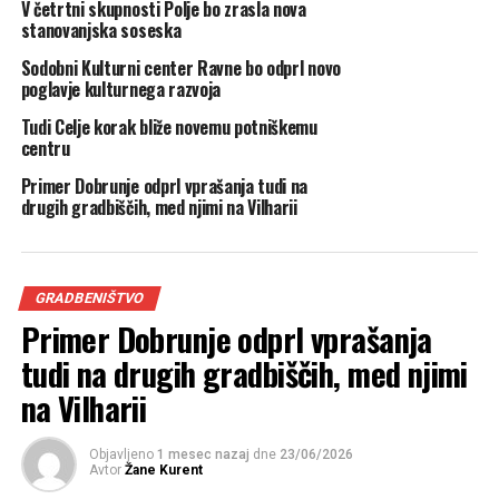
V četrtni skupnosti Polje bo zrasla nova
stanovanjska soseska
V Mariboru načrtujejo tudi gradnjo novih stanovanj v
Sodobni Kulturni center Ravne bo odprl novo
mestni četrti Pobrežje. Soseska Novo Pobrežje z okoli
poglavje kulturnega razvoja
450 stanovanji na Ulici Veljka Vlahoviča je trenutno v
postopku priprave občinskega podrobnega prostorskega
Tudi Celje korak bliže novemu potniškemu
centru
načrta, dejanska gradnja stanovanj pa se bo predvidoma
začela v letu 2025.
Primer Dobrunje odprl vprašanja tudi na
drugih gradbiščih, med njimi na Vilharii
SORODNE OBJAVE:
GRADNJA
IZPOSTAVLJENO
MARIBOR
SOSESKA POD PEKRSKO GORCO
STANOVANJSKI SKLAD RS
NASLEDNJA OBJAVA
GRADBENIŠTVO
UG Maribor predstavlja: Prepoznavne podobe Maribora v
Primer Dobrunje odprl vprašanja
zadnjih 100 letih
tudi na drugih gradbiščih, med njimi
NE PREZRITE
na Vilharii
Jesenski ZERO EMISSION® dnevi LUMAR￼
Objavljeno
1 mesec nazaj
dne
23/06/2026
Avtor
Žane Kurent