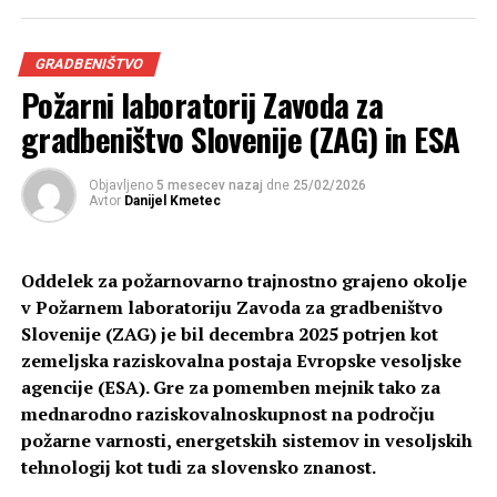
uporabnega dovoljenja, so pristojni začeli podrobneje
preverjati, ali so investitorji z gradbenimi odpadki
GRADBENIŠTVO
ravnali skladno z veljavnimi predpisi in pogoji iz
Požarni laboratorij Zavoda za
dovoljenj. V gradbeni panogi se je zato pojavila
gradbeništvo Slovenije (ZAG) in ESA
zaskrbljenost, da bi morebitne ugotovljene nepravilnosti
lahko vplivale na zaključek večmilijonskih investicij.
Objavljeno
5 mesecev nazaj
dne
25/02/2026
Avtor
Danijel Kmetec
Na povečano negotovost v sektorju sta na portalu Tax-
Fin-Lex opozorila Mirko Šprinzer iz podjetja Deltaplan
in Tadej Žurman iz podjetja POR Consult. Opozarjata na
Oddelek za požarnovarno trajnostno grajeno okolje
primere, ko v postopkih pridobivanja uporabnega
v Požarnem laboratoriju Zavoda za gradbeništvo
dovoljenja prihaja do neizdaje oziroma zamud pri izdaji
Slovenije (ZAG) je bil decembra 2025 potrjen kot
potrebnih soglasij. Dnevnik.si je za dodatna pojasnila
zemeljska raziskovalna postaja Evropske vesoljske
zaprosil pristojne institucije, odgovor pa je podalo
agencije (ESA). Gre za pomemben mejnik tako za
ministrstvo za okolje in prostor, ki ga vodi Polona Rifelj.
mednarodno raziskovalnoskupnost na področju
Večina pregledov razkrije določene
požarne varnosti, energetskih sistemov in vesoljskih
tehnologij kot tudi za slovensko znanost.
pomanjkljivosti